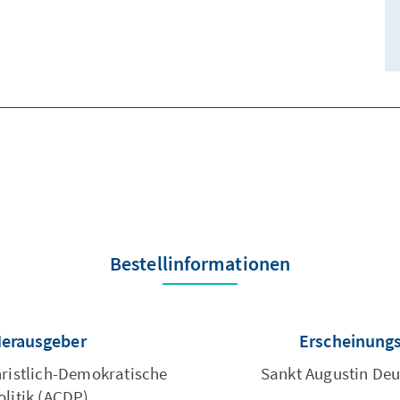
Bestellinformationen
Herausgeber
Erscheinung
hristlich-Demokratische
Sankt Augustin De
olitik (ACDP)