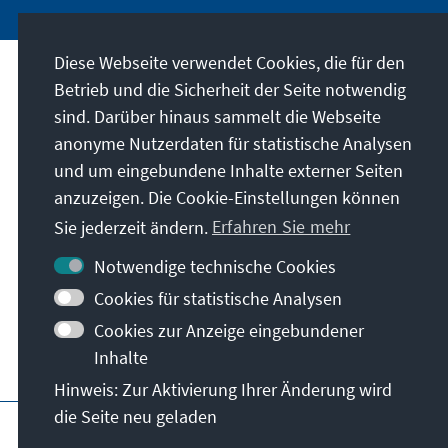
Diese Webseite verwendet Cookies, die für den
Betrieb und die Sicherheit der Seite notwendig
Besuchen Sie auch
sind. Darüber hinaus sammelt die Webseite
anonyme Nutzerdaten für statistische Analysen
Digitales Lernportal Adenauer Campus
und um eingebundene Inhalte externer Seiten
Stipendiatenportal VIBESA
anzuzeigen. Die Cookie-Einstellungen können
Sie jederzeit ändern.
Erfahren Sie mehr
Altstipendiaten-Netzwerk
Notwendige technische Cookies
Digitaler Lesesaal
Cookies für statistische Analysen
Villa La Collina – Cadenabbia
Cookies zur Anzeige eingebundener
Spende / Unterstützen Sie uns!
Inhalte
Hinweis: Zur Aktivierung Ihrer Änderung wird
die Seite neu geladen
Impressum
Datenschutz
Nutzungsbedin