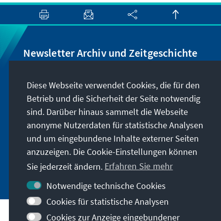
Newsletter Archiv und Zeitgeschichte
Wir informieren Sie über Neuigkeiten rund um
Diese Webseite verwendet Cookies, die für den
unser Archiv, geben Hinweise zu unseren
Betrieb und die Sicherheit der Seite notwendig
zeithistorisch-politischen Veranstaltungen und
sind. Darüber hinaus sammelt die Webseite
machen Sie auf neu erschienene Publikationen
anonyme Nutzerdaten für statistische Analysen
und Formate aufmerksam. Der Newsletter
und um eingebundene Inhalte externer Seiten
erscheint vier- bis fünfmal im Jahr.
anzuzeigen. Die Cookie-Einstellungen können
Sie jederzeit ändern.
Erfahren Sie mehr
Jetzt abonnieren
Notwendige technische Cookies
Cookies für statistische Analysen
Cookies zur Anzeige eingebundener
Besuchen Sie auch