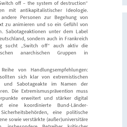
Switch off – the system of destruction“
n mit antikapitalistischer Ideologie.
ab, andere Personen zur Begehung von
xt zu animieren und so ein Gefühl von
n. Sabotageaktionen unter dem Label
Deutschland, sondern auch in Frankreich
g sucht „Switch off“ auch aktiv die
stischen anarchischen Gruppen in
r Reihe von Handlungsempfehlungen:
sollten sich klar von extremistischen
t und Sabotageakte im Namen der
eren. Die Extremismusprävention muss
rpunkte erweitert und stärker digital
ht eine koordinierte Bund-Länder-
cherheitsbehörden, eine politische
ne sowie verstärkte (außer)universitäre
, insbesondere Betreiber kritischer