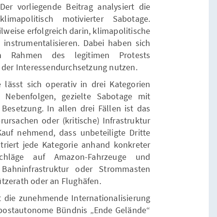
er vorliegende Beitrag analysiert die
klimapolitisch motivierter Sabotage.
lweise erfolgreich darin, klimapolitische
 instrumentalisieren. Dabei haben sich
en Rahmen des legitimen Protests
l der Interessendurchsetzung nutzen.
 lässt sich operativ in drei Kategorien
e Nebenfolgen, gezielte Sabotage mit
esetzung. In allen drei Fällen ist das
ursachen oder (kritische) Infrastruktur
n Kauf nehmend, dass unbeteiligte Dritte
striert jede Kategorie anhand konkreter
schläge auf Amazon-Fahrzeuge und
 Bahninfrastruktur oder Strommasten
tzerath oder an Flughäfen.
t die zunehmende Internationalisierung
postautonome Bündnis „Ende Gelände“