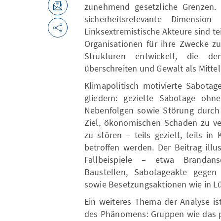
zunehmend gesetzliche Grenzen. D
sicherheitsrelevante Dimension 
Linksextremistische Akteure sind tei
Organisationen für ihre Zwecke zu
Strukturen entwickelt, die d
überschreiten und Gewalt als Mitte
Klimapolitisch motivierte Sabotage
gliedern: gezielte Sabotage ohn
Nebenfolgen sowie Störung durch B
Ziel, ökonomischen Schaden zu ver
zu stören – teils gezielt, teils i
betroffen werden. Der Beitrag illu
Fallbeispiele – etwa Brandan
Baustellen, Sabotageakte gegen
sowie Besetzungsaktionen wie in Lü
Ein weiteres Thema der Analyse is
des Phänomens: Gruppen wie das 