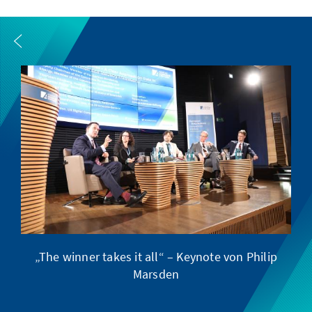
„The winner takes it all“ – Keynote von Philip
D
Marsden