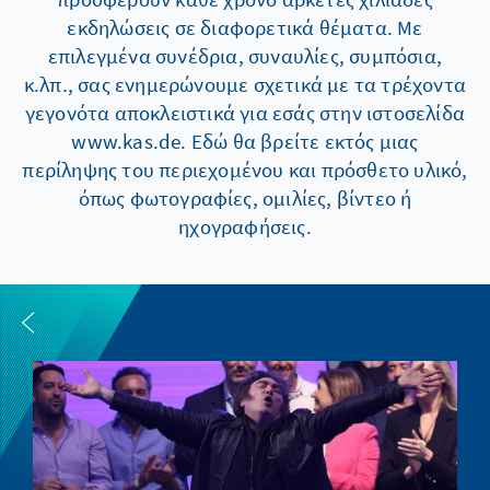
εκδηλώσεις σε διαφορετικά θέματα. Με
επιλεγμένα συνέδρια, συναυλίες, συμπόσια,
κ.λπ., σας ενημερώνουμε σχετικά με τα τρέχοντα
γεγονότα αποκλειστικά για εσάς στην ιστοσελίδα
www.kas.de. Εδώ θα βρείτε εκτός μιας
περίληψης του περιεχομένου και πρόσθετο υλικό,
όπως φωτογραφίες, ομιλίες, βίντεο ή
ηχογραφήσεις.