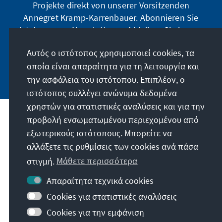
Projekte direkt von unserer Vorsitzenden
Annegret Kramp-Karrenbauer. Abonnieren Sie
jetzt unseren Newsletter und bleiben Sie immer
auf dem Laufenden.
Αυτός ο ιστότοπος χρησιμοποιεί cookies, τα
οποία είναι απαραίτητα για τη λειτουργία και
Jetzt abonnieren
την ασφάλεια του ιστότοπου. Επιπλέον, ο
ιστότοπος συλλέγει ανώνυμα δεδομένα
χρηστών για στατιστικές αναλύσεις και για την
προβολή ενσωματωμένου περιεχομένου από
Την παραγγελία μας
εξωτερικούς ιστότοπους. Μπορείτε να
αλλάξετε τις ρυθμίσεις των cookies ανά πάσα
Επικοινωνία
στιγμή.
Μάθετε περισσότερα
Περισσότερες προσφορές από το ίδρυμα
Απαραίτητα τεχνικά cookies
Cookies για στατιστικές αναλύσεις
Στοιχεία ιστοσελίδας
Cookies για την εμφάνιση
Προστασία προσωπικών δεδομένων