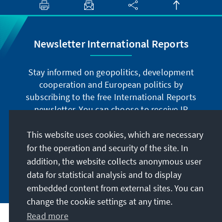
Newsletter International Reports
Stay informed on geopolitics, development
cooperation and European politics by
subscribing to the free International Reports
newsletter. You can choose to receive IR
digitally by subscribing to the newsletter in
German or have the print version sent to you in
This website uses cookies, which are necessary
German or English.
for the operation and security of the site. In
addition, the website collects anonymous user
Jetzt abonnieren
data for statistical analysis and to display
embedded content from external sites. You can
change the cookie settings at any time.
Read more