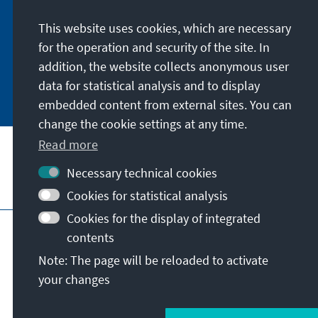
digitally by subscribing to the newsletter in
German or have the print version sent to you in
This website uses cookies, which are necessary
German or English.
for the operation and security of the site. In
addition, the website collects anonymous user
Jetzt abonnieren
data for statistical analysis and to display
embedded content from external sites. You can
change the cookie settings at any time.
Read more
Necessary technical cookies
Visit also
Cookies for statistical analysis
Cookies for the display of integrated
Imprint
Data protection
Terms of use
contents
Declaration on accessibility
Note: The page will be reloaded to activate
Report an accessibility issue
your changes
© Konrad-Adenauer-Stiftung e.V. 2026