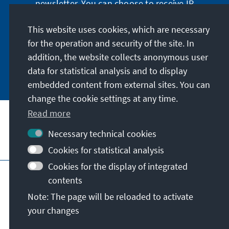
newsletter. You can choose to receive IR
digitally by subscribing to the newsletter in
German or have the print version sent to you in
This website uses cookies, which are necessary
German or English.
for the operation and security of the site. In
addition, the website collects anonymous user
Jetzt abonnieren
data for statistical analysis and to display
embedded content from external sites. You can
change the cookie settings at any time.
Read more
Necessary technical cookies
Visit also
Cookies for statistical analysis
Cookies for the display of integrated
Imprint
Data protection
Terms of use
contents
Declaration on accessibility
Note: The page will be reloaded to activate
Report an accessibility issue
your changes
© Konrad-Adenauer-Stiftung e.V. 2026