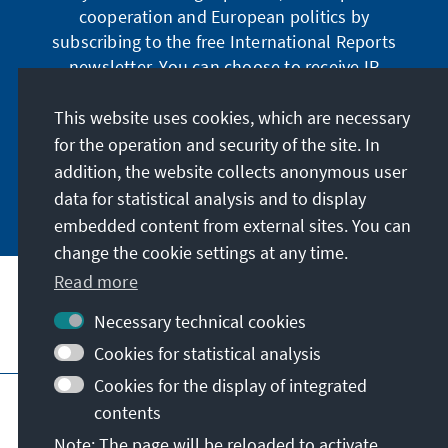
cooperation and European politics by
subscribing to the free International Reports
newsletter. You can choose to receive IR
digitally by subscribing to the newsletter in
German or have the print version sent to you in
This website uses cookies, which are necessary
German or English.
for the operation and security of the site. In
addition, the website collects anonymous user
Jetzt abonnieren
data for statistical analysis and to display
embedded content from external sites. You can
change the cookie settings at any time.
Read more
Necessary technical cookies
Visit also
Cookies for statistical analysis
Cookies for the display of integrated
Imprint
Data protection
Terms of use
contents
Declaration on accessibility
Note: The page will be reloaded to activate
Report an accessibility issue