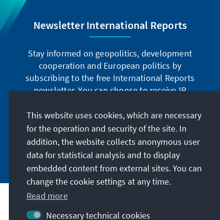
Newsletter International Reports
Stay informed on geopolitics, development
cooperation and European politics by
subscribing to the free International Reports
newsletter. You can choose to receive IR
digitally by subscribing to the newsletter in
German or have the print version sent to you in
This website uses cookies, which are necessary
German or English.
for the operation and security of the site. In
addition, the website collects anonymous user
Jetzt abonnieren
data for statistical analysis and to display
embedded content from external sites. You can
change the cookie settings at any time.
Read more
Necessary technical cookies