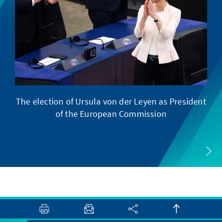
The election of Ursula von der Leyen as President
Pr
of the European Commission