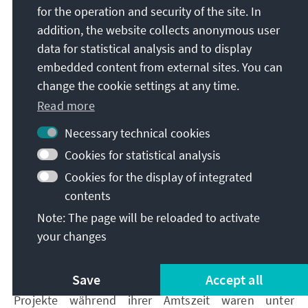
schweren Skiunfall verwickelt, bei dem eine Frau
for the operation and security of the site. In
ums Leben kam. Er selbst wurde schwer verletzt
addition, the website collects anonymous user
und fiel für größere Teile des bevorstehenden
data for statistical analysis and to display
Landtagswahlkampfes aus. Hinzu kam, dass Althaus
embedded content from external sites. You can
Kritik wegen seines Umgangs mit dem Vorfall in den
change the cookie settings at any time.
Medien auf sich zog.
Read more
Bei den Wahlen am 30. August 2009 musste die CDU
eine schwere Niederlage verkraften. Von 43 Prozent
Necessary technical cookies
im Jahre 2004 fiel sie auf 31,2 Prozent zurück. Die
Cookies for statistical analysis
CDU verlor folglich die absolute Mehrheit und
Cookies for the display of integrated
musste erneut eine Koalition mit der SPD eingehen.
contents
Althaus musste jedoch zurücktreten, was seitens
der Sozialdemokraten zur Bedingung gemacht
Note: The page will be reloaded to activate
worden war. Ihm folgte als Ministerpräsidentin die
your changes
bisherige Fraktionsvorsitzende Christine
Lieberknecht, die am 25. Oktober 2009 auch zur
Save
Accept all
neuen Landesvorsitzenden gewählt wurde. Zentrale
Projekte während ihrer Amtszeit waren unter