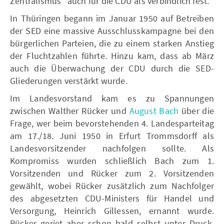
Zentralismus“ auch für die CDU als verbindlich fest.
In Thüringen begann im Januar 1950 auf Betreiben
der SED eine massive Ausschlusskampagne bei den
bürgerlichen Parteien, die zu einem starken Anstieg
der Fluchtzahlen führte. Hinzu kam, dass ab März
auch die Überwachung der CDU durch die SED-
Gliederungen verstärkt wurde.
Im Landesvorstand kam es zu Spannungen
zwischen Walther Rücker und
August Bach
über die
Frage, wer beim bevorstehenden 4. Landesparteitag
am 17./18. Juni 1950 in Erfurt Trommsdorff als
Landesvorsitzender nachfolgen sollte. Als
Kompromiss wurden schließlich Bach zum 1.
Vorsitzenden und Rücker zum 2. Vorsitzenden
gewählt, wobei Rücker zusätzlich zum Nachfolger
des abgesetzten CDU-Ministers für Handel und
Versorgung, Heinrich Gillessen, ernannt wurde.
Rücker geriet aber schon bald selbst unter Druck,