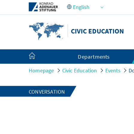
Skip to Main Content
CIVIC EDUCATION
Departments
Homepage
Civic Education
Events
Do
CONVERSATION