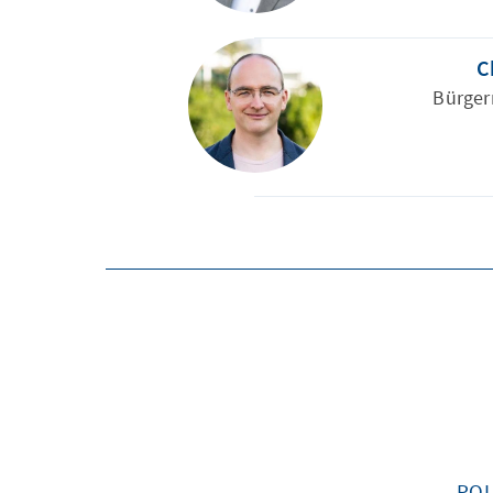
C
Bürger
POL