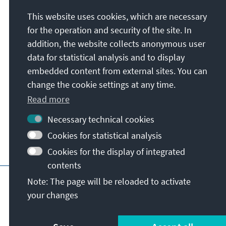
This website uses cookies, which are necessary
for the operation and security of the site. In
addition, the website collects anonymous user
data for statistical analysis and to display
embedded content from external sites. You can
change the cookie settings at any time.
Read more
Necessary technical cookies
Cookies for statistical analysis
Cookies for the display of integrated
contents
Imprint
Data protection
Terms of use
Note: The page will be reloaded to activate
your changes