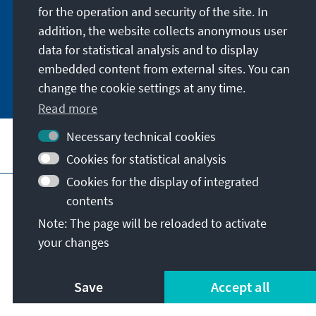
machen Sie auf neu erschienene Publikationen
for the operation and security of the site. In
und Formate aufmerksam. Der Newsletter
addition, the website collects anonymous user
erscheint vier- bis fünfmal im Jahr.
data for statistical analysis and to display
embedded content from external sites. You can
Jetzt abonnieren
change the cookie settings at any time.
Read more
Necessary technical cookies
Visit also
Cookies for statistical analysis
Cookies for the display of integrated
Imprint
Data protection
Terms of use
contents
Declaration on accessibility
Note: The page will be reloaded to activate
Report an accessibility issue
your changes
© Konrad-Adenauer-Stiftung e.V. 2026
Save
Accept all