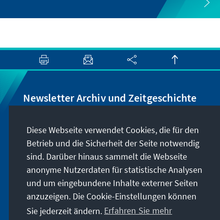
Newsletter Archiv und Zeitgeschichte
Wir informieren Sie über Neuigkeiten rund um
Diese Webseite verwendet Cookies, die für den
unser Archiv, geben Hinweise zu unseren
Betrieb und die Sicherheit der Seite notwendig
zeithistorisch-politischen Veranstaltungen und
sind. Darüber hinaus sammelt die Webseite
machen Sie auf neu erschienene Publikationen
anonyme Nutzerdaten für statistische Analysen
und Formate aufmerksam. Der Newsletter
und um eingebundene Inhalte externer Seiten
erscheint vier- bis fünfmal im Jahr.
anzuzeigen. Die Cookie-Einstellungen können
Sie jederzeit ändern.
Erfahren Sie mehr
Jetzt abonnieren