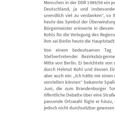
Menschen in der DDR 1989/90 ein p
Deutschland, ja und insbesond
unendlich viel zu verdanken“, so W
heute das Symbol der Überwindung 
Bürgermeister erinnerte in diese
Kohls für die Verlegung des Regier
ihm sei Berlin heute die Hauptstad
Von einem bedeutsamen Tag 
Stellvertretender Bezirksbürgerm
Mitte von Berlin. Er berichtete von
durch Helmut Kohl und dessen Eins
aber auch ein: „Ich hätte mir ein
vorstellen können“ bekannte Spalle
Juni, die zum Brandenburger Tor 
öffentliche Debatte über eine Str
passende Ortswahl fügte er hinzu, d
jedoch nicht durchsetzbar gewesen 