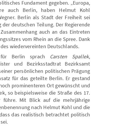
olitisches Fundament gegeben. „Europa,
ere auch Berlin, haben Helmut Kohl
egner. Berlin als Stadt der Freiheit sei
der deutschen Teilung. Der Regierende
m Zusammenhang auch an das Eintreten
ungssitzes vom Rhein an die Spree. Dank
t des wiedervereinten Deutschlands.
für Berlin sprach
Carsten Spallek
,
eister und Bezirksstadtrat Bezirksamt
 seiner persönlichen politischen Prägung
atz für das geteilte Berlin. Er gestand
en noch prominenteren Ort gewünscht und
k, so beispielsweise die Straße des 17.
führe. Mit Blick auf die mehrjährige
aßenbenennung nach Helmut Kohl und die
ass das realistisch betrachtet politisch
sei.