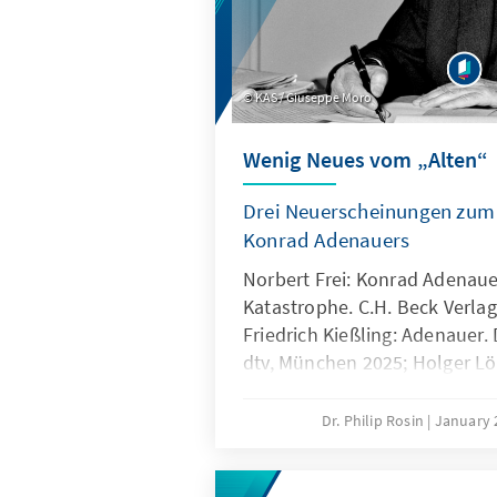
KAS / Giuseppe Moro
Wenig Neues vom „Alten“
Drei Neuerscheinungen zum 
Konrad Adenauers
Norbert Frei: Konrad Adenaue
Katastrophe. C.H. Beck Verla
Friedrich Kießling: Adenauer.
dtv, München 2025; Holger Lö
Adenauer. Leben in Zeiten d
Verlag, Berlin 2025.
Dr. Philip Rosin
January 