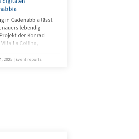
 digitalen
nabbia
ng in Cadenabbia lässt
enauers lebendig
Projekt der Konrad-
illa La Collina,
Bernhard-Vogel-Stiftung,
rch QR-Codes mit
4, 2025
Event reports
ern erlebbar. Umgesetzt
dgang durch ein
ilung Wissenschaftliche
lich-Demokratische