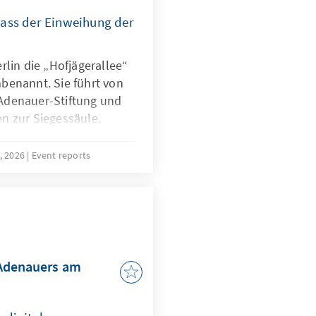
lass der Einweihung der
rlin die „Hofjägerallee“
benannt. Sie führt von
Adenauer-Stiftung und
n zur Siegessäule.
, 2026
Event reports
 Adenauers am