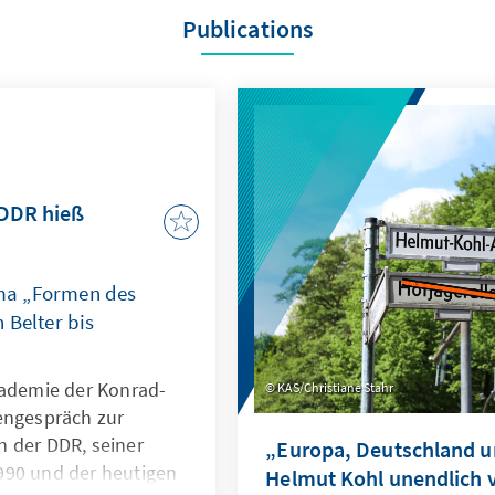
Publications
 DDR hieß
ma „Formen des
 Belter bis
kademie der Konrad-
KAS/Christiane Stahr
engespräch zur
 der DDR, seiner
„Europa, Deutschland u
990 und der heutigen
Helmut Kohl unendlich v