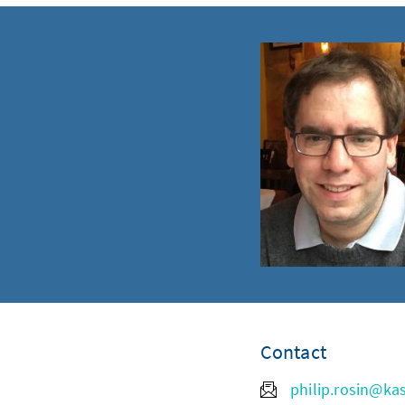
Contact
philip.rosin@ka