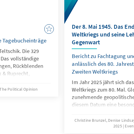
Der 8. Mai 1945. Das En
Weltkriegs und seine Leh
ge Tagebucheinträge
Gegenwart
Teltschik. Die 329
Bericht zu Fachtagung u
Das voll­ständige
anlässlich des 80. Jahres
ngen, Rückblenden
Zweiten Weltkriegs
k & Ruprecht,
9,00 Euro.
Im Jahr 2025 jährt sich da
Weltkriegs zum 80. Mal. Gl
The Political Opinion
zunehmende geopolitisch
diesem Datum eine besond
internationale Konferenzre
Kriegsende sowohl aus his
Christine Brunzel, Denise Lindsay
2025
Even
Perspektive als auch mit Bl