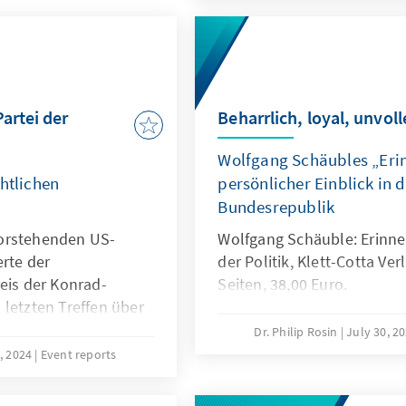
politische und gesellschaf
beleuchten. Geplant sind h
in Berlin, Paris und New Yo
einem eigenen thematisch
Auftakt der Reihe bildete a
wissenschaftliche Tagung i
artei der
Beharrlich, loyal, unvol
von der Konrad-Adenauer-S
Wolfgang Schäubles „Eri
mit der Europa Universität 
Frankfurt/Oder, der Univer
htlichen
persönlicher Einblick in 
Sorbonne sowie der Columb
Bundesrepublik
Die Tagung widmete sich vo
vorstehenden US-
Wolfgang Schäuble: Erinne
Deutschland sowie der ge
rte der
der Politik, Klett­-Cotta Ve
nach 1945.
eis der Konrad-
Seiten, 38,00 Euro.
 letzten Treffen über
antischen
Dr. Philip Rosin
July 30, 2
tung für die CDU.
, 2024
Event reports