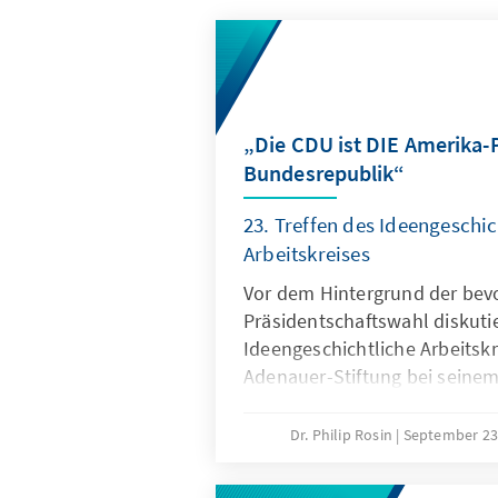
„Die CDU ist DIE Amerika-P
Bundesrepublik“
23. Treffen des Ideengeschic
Arbeitskreises
Vor dem Hintergrund der be
Präsidentschaftswahl diskutie
Ideengeschichtliche Arbeitskr
Adenauer-Stiftung bei seinem
die Entwicklung der transatl
Partnerschaft und ihre Bedeu
Dr. Philip Rosin
September 23