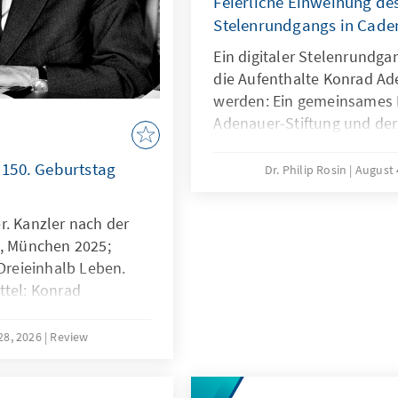
Feierliche Einweihung des
Stelenrundgangs in Cade
Ein digitaler Stelenrundga
die Aufenthalte Konrad Ad
werden: Ein gemeinsames 
Adenauer-Stiftung und der V
gefördert von der Civitas-
macht historische Orte du
150. Geburtstag
Dr. Philip Rosin
August 
spannenden Infos und Bild
wurde der Historische Run
r. Kanzler nach der
Projektteam der Hauptabte
g, München 2025;
Dienste / Archiv für Christ
 Dreieinhalb Leben.
Politik.
ttel: Konrad
es Umbruchs. BeBra
28, 2026
Review