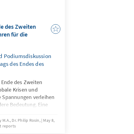
de des Zweiten
ren für die
nd Podiumsdiskussion
tags des Endes des
s Ende des Zweiten
obale Krisen und
e Spannungen verleihen
ere Bedeutung. Eine
ihe lädt dazu ein, das
toriographischer
 M.A., Dr. Philip Rosin,
May 8,
t reports
ick auf aktuelle