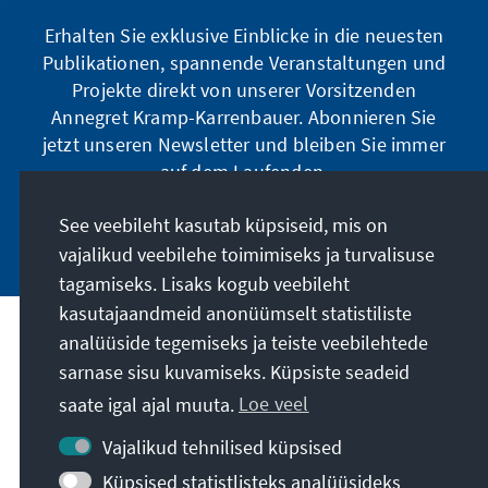
Erhalten Sie exklusive Einblicke in die neuesten
Publikationen, spannende Veranstaltungen und
Projekte direkt von unserer Vorsitzenden
Annegret Kramp-Karrenbauer. Abonnieren Sie
jetzt unseren Newsletter und bleiben Sie immer
auf dem Laufenden.
See veebileht kasutab küpsiseid, mis on
Jetzt abonnieren
vajalikud veebilehe toimimiseks ja turvalisuse
tagamiseks. Lisaks kogub veebileht
kasutajaandmeid anonüümselt statistiliste
analüüside tegemiseks ja teiste veebilehtede
Meie missioon
sarnase sisu kuvamiseks. Küpsiste seadeid
saate igal ajal muuta.
Loe veel
Kontakt
Vajalikud tehnilised küpsised
Veel pakkumisi
Küpsised statistlisteks analüüsideks