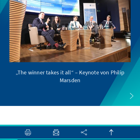
„The winner takes it all“ – Keynote von Philip
E
Marsden