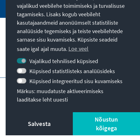
vajalikud veebilehe toimimiseks ja turvalisuse
tagamiseks. Lisaks kogub veebileht
kasutajaandmeid anonüümselt statistiliste
analüüside tegemiseks ja teiste veebilehtede
Meie missioon
sarnase sisu kuvamiseks. Küpsiste seadeid
saate igal ajal muuta.
Loe veel
Kontakt
Vajalikud tehnilised küpsised
Veel pakkumisi
Küpsised statistlisteks analüüsideks
Küpsised integreeritud sisu kuvamiseks
Impressum
Andmekaitse
Kasutustingimused
Märkus: muudatuste aktiveerimiseks
Erklärung zur Barrierefreiheit
Barriere melden
laaditakse leht uuesti
Sisukaart
© Konrad-Adenauer-Stiftung e.V. 2026
Nõustun
Salvesta
kõigega