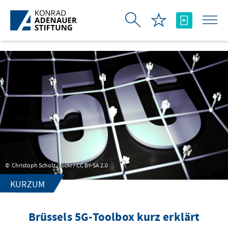
Skip to Main Content
Christoph Scholz / flickr / CC BY-SA 2.0
KURZUM
Brüssels 5G-Toolbox kurz erklärt