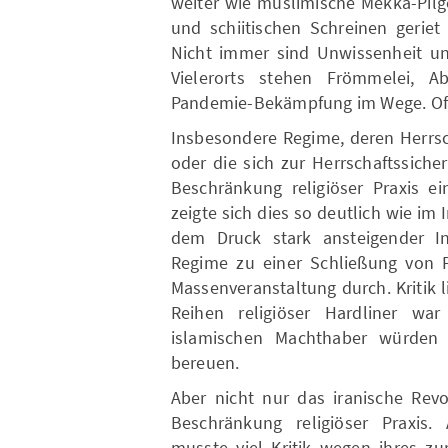
weiter wie muslimische Mekka-Pilg
und schiitischen Schreinen geriet
Nicht immer sind Unwissenheit un
Vielerorts stehen Frömmelei, A
Pandemie-Bekämpfung im Wege. Oft i
Insbesondere Regime, deren Herrsch
oder die sich zur Herrschaftssiche
Beschränkung religiöser Praxis e
zeigte sich dies so deutlich wie im
dem Druck stark ansteigender In
Regime zu einer Schließung von Pi
Massenveranstaltung durch. Kritik l
Reihen religiöser Hardliner wa
islamischen Machthaber würden
bereuen.
Aber nicht nur das iranische Revo
Beschränkung religiöser Praxis.
musste viel Kritik wegen ihres zu