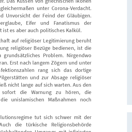
er. Das Küssen von griechischen Ikonen
 gleichermaßen unter Corona-Verdacht.
d Unvorsicht der Feind der Gläubigen.
berglaube, Eifer und Fanatismus der
st es aber auch politisches Kalkül.
aft auf religiöser Legitimierung beruht
rung religiöser Bezüge bedienen, ist die
in grundsätzliches Problem. Nirgendwo
 Iran. Erst nach langem Zögern und unter
fektionszahlen rang sich das dortige
lgerstätten und zur Absage religiöser
ieß nicht lange auf sich warten. Aus den
r sofort die Warnung zu hören, die
 die unislamischen Maßnahmen noch
lutionsregime tut sich schwer mit der
 Auch die türkische Religionsbehörde
rückhaltenden Umgangs mit infizierten