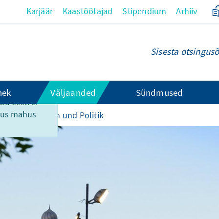
Karjäär
Kaastöötajad
Stipendium
Arhiiv
hek
Väljaanded
Sündmused
su eesti ei
ikus mahus
lenz von Religion und Politik