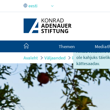
Skip to Main Content
Themen
Mediat
Antud veebilehe si
ole kahjuks täiel
Avaleht
Väljaanded
kurzum
Die Viru
kättesaadav.