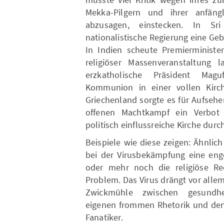
Mekka-Pilgern und ihrer anfängl
abzusagen, einstecken. In Sr
nationalistische Regierung eine Ge
In Indien scheute Premierministe
religiöser Massenveranstaltung
erzkatholische Präsident Magu
Kommunion in einer vollen Kirc
Griechenland sorgte es für Aufsehe
offenen Machtkampf ein Verbot 
politisch einflussreiche Kirche dur
Beispiele wie diese zeigen: Ähnlic
bei der Virusbekämpfung eine enge
oder mehr noch die religiöse Rech
Problem. Das Virus drängt vor allem
Zwickmühle zwischen gesundhei
eigenen frommen Rhetorik und den 
Fanatiker.