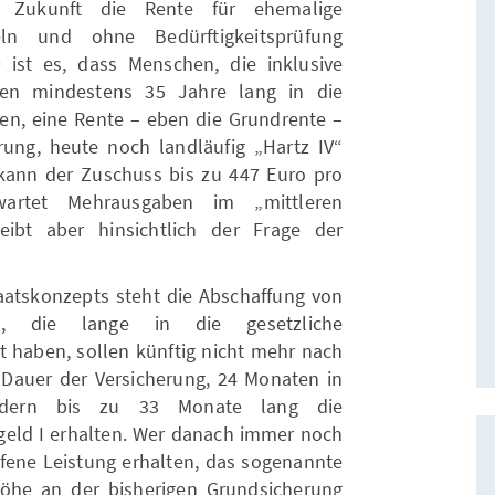
n Zukunft die Rente für ehemalige
eln und ohne Bedürftigkeitsprüfung
 ist es, dass Menschen, die inklusive
iten mindestens 35 Jahre lang in die
en, eine Rente – eben die Grundrente –
rung, heute noch landläufig „Hartz IV“
l kann der Zuschuss bis zu 447 Euro pro
artet Mehrausgaben im „mittleren
bleibt aber hinsichtlich der Frage der
aatskonzepts steht die Abschaffung von
se, die lange in die gesetzliche
t haben, sollen künftig nicht mehr nach
r Dauer der Versicherung, 24 Monaten in
ondern bis zu 33 Monate lang die
ngeld I erhalten. Wer danach immer noch
affene Leistung erhalten, das sogenannte
Höhe an der bisherigen Grundsicherung