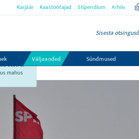
Karjäär
Kaastöötajad
Stipendium
Arhiiv
hek
Väljaanded
Sündmused
su eesti ei
ikus mahus
nktiv