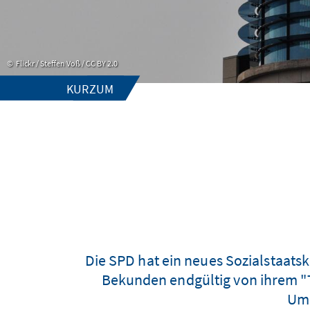
Flickr / Steffen Voß / CC BY 2.0
KURZUM
Die SPD hat ein neues Sozialstaats
Bekunden endgültig von ihrem "T
Ums