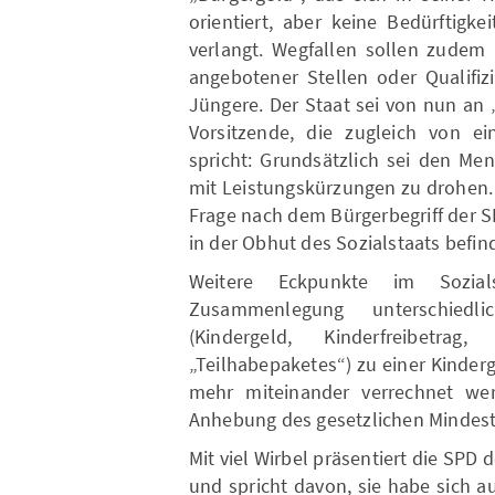
orientiert, aber keine Bedürftigk
verlangt. Wegfallen sollen zudem
angebotener Stellen oder Qualifiz
Jüngere. Der Staat sei von nun an „
Vorsitzende, die zugleich von e
spricht: Grundsätzlich sei den Me
mit Leistungskürzungen zu drohen. T
Frage nach dem Bürgerbegriff der S
in der Obhut des Sozialstaats befi
Weitere Eckpunkte im Sozia
Zusammenlegung unterschiedli
(Kindergeld, Kinderfreibetra
„Teilhabepaketes“) zu einer Kinder
mehr miteinander verrechnet we
Anhebung des gesetzlichen Mindest
Mit viel Wirbel präsentiert die SPD 
und spricht davon, sie habe sich a