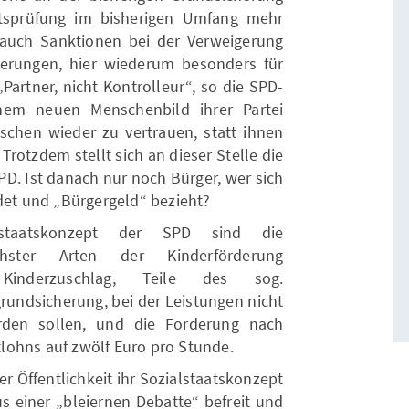
eitsprüfung im bisherigen Umfang mehr
 auch Sanktionen bei der Verweigerung
ierungen, hier wiederum besonders für
Partner, nicht Kontrolleur“, so die SPD-
inem neuen Menschenbild ihrer Partei
nschen wieder zu vertrauen, statt ihnen
rotzdem stellt sich an dieser Stelle die
PD. Ist danach nur noch Bürger, wer sich
ndet und „Bürgergeld“ bezieht?
lstaatskonzept der SPD sind die
chster Arten der Kinderförderung
g, Kinderzuschlag, Teile des sog.
grundsicherung, bei der Leistungen nicht
rden sollen, und die Forderung nach
lohns auf zwölf Euro pro Stunde.
der Öffentlichkeit ihr Sozialstaatskonzept
us einer „bleiernen Debatte“ befreit und