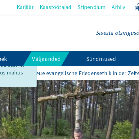
Karjäär
Kaastöötajad
Stipendium
Arhiiv
hek
Väljaanded
Sündmused
su eesti ei
ikus mahus
e Kirche? Die neue evangelische Friedensethik in der Ze