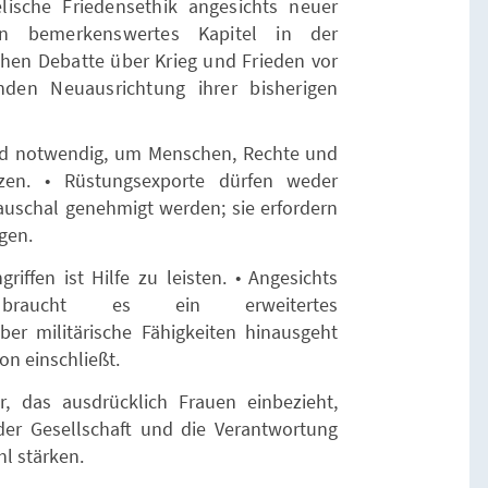
lische Friedensethik angesichts neuer
in bemerkenswertes Kapitel in der
ichen Debatte über Krieg und Frieden vor
nden Neuausrichtung ihrer bisherigen
sind notwendig, um Menschen, Rechte und
zen. • Rüstungsexporte dürfen weder
auschal genehmigt werden; sie erfordern
gen.
ffen ist Hilfe zu leisten. • Angesichts
g braucht es ein erweitertes
ber militärische Fähigkeiten hinausgeht
on einschließt.
hr, das ausdrücklich Frauen einbezieht,
der Gesellschaft und die Verantwortung
l stärken.