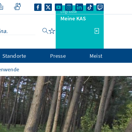
Logi sisse
Meine KAS
Standorte
Presse
Meist
itenwende