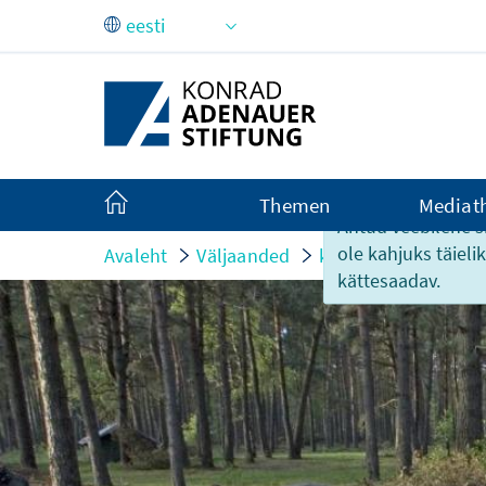
Skip to Main Content
Themen
Mediat
Antud veebilehe si
ole kahjuks täiel
Avaleht
Väljaanded
kurzum
Wehrhaft
kättesaadav.