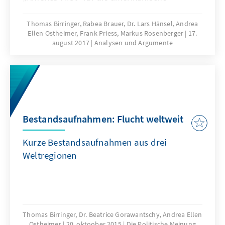
Außenpolitik bedeutet, ist gut ein halbes Jahr
nach seinem Amtsantritt jedoch offen. Bis
Thomas Birringer, Rabea Brauer, Dr. Lars Hänsel, Andrea
Ellen Ostheimer, Frank Priess, Markus Rosenberger
17.
heute ist seine Präsidentschaft mit
august 2017
Analysen und Argumente
Fragezeichen versehen und von
Unberechenbarkeit geprägt. Das vorliegende
Papier liefert Hintergrundinformationen über
die weltweiten Wahrnehmungen der neuen
politischen Ausrichtung der USA unter
Präsident Trump. Zudem bildet es
Bestandsaufnahmen: Flucht weltweit
Erklärungsmuster für Trumps Wahlsieg ab
und zeigt mögliche Auswirkungen für Europa
Kurze Bestandsaufnahmen aus drei
auf.
Weltregionen
Thomas Birringer, Dr. Beatrice Gorawantschy, Andrea Ellen
Ostheimer
20. oktoober 2015
Die Politische Meinung