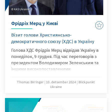
KAS Ukraine
Фрідріх Мерц у Києві
Візит голови Християнсько-
демократичного союзу (ХДС) в Україну
Голова ХДС Фрідріх Мерц відвідав Україну в
понеділок, 9 грудня. Під час переговорів з
президентом Володимиром Зеленським та
іншими високопоставленими
представниками українського уряду та
партій він наголосив на своєму заклику до
Thomas Birringer
10. detsember 2024
Blickpunkt
Ukraine
більшої військової та політичної підтримки