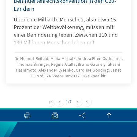
Behindertenrechtskonvention in den G20-
Ländern
Über eine Milliarde Menschen, also etwa 15
Prozent der Weltbevölkerung, müssen mit
einer Behinderung leben. Zwischen 110 und
190 Millionen Menschen leben mit
schwereren Funktionseinschränkungen. Die
UN-Behindertenrechtskonvention rückt die
Dr. Helmut Reifeld, Maria Michalk, Andrea Ellen Ostheimer,
Thomas Birringer, Regina Atalla, Bruno Gaurier, Takashi
Themen Barrierefreiheit und gleichberechtigte
Hashimoto, Alexander Lysenko, Caroline Gooding, Janet
Teilhabe von Menschen mit Behinderung
E. Lord
24. veebruar 2012
Üksikpealkiri
weltweit stärker in den Fokus. Mit dieser
Publikation beleuchtet die KAS die
Umsetzung der Behindertenrechtskonvention
1
/7
in den G20-Ländern.