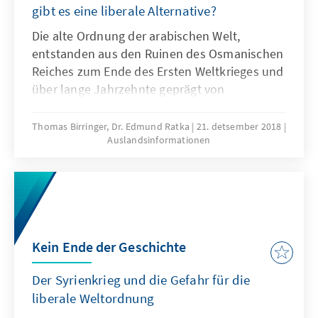
gibt es eine liberale Alternative?
Die alte Ordnung der arabischen Welt,
entstanden aus den Ruinen des Osmanischen
Reiches zum Ende des Ersten Weltkrieges und
über lange Jahrzehnte geprägt von
postkolonialen Autokratien, erodiert. Längst
haben Staatszerfall und autoritäre
Thomas Birringer, Dr. Edmund Ratka
21. detsember 2018
Auslandsinformationen
Restauration, konfessionelle Radikalisierung
und dschihadistischer Terror die im
„Arabischen Frühling“ aufkeimenden
Hoffnungen auf Freiheit und wirkliche
Teilhabe verdrängt. Haben liberale Kräfte
noch eine Chance?
Kein Ende der Geschichte
Der Syrienkrieg und die Gefahr für die
liberale Weltordnung