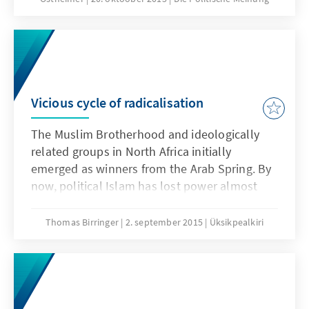
Vicious cycle of radicalisation
The Muslim Brotherhood and ideologically
related groups in North Africa initially
emerged as winners from the Arab Spring. By
now, political Islam has lost power almost
everywhere, and its radical and violent
manifestations prevail. One reason is the
Thomas Birringer
2. september 2015
Üksikpealkiri
failure to tackle the people’s problems. The
other one is a vicious cycle of repression by
the authoritarian regimes, who are back in
power, on the one hand and sectarian-based
radicalisation on the other hand.