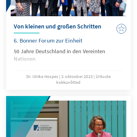
Demokratie sprechen. Die Beiträge der
Konrad-Adenauer-Stiftung hier in der Region
werden nach und nach vervollständigt.
Von kleinen und großen Schritten
6. Bonner Forum zur Einheit
50 Jahre Deutschland in den Vereinten
Nationen
Dr. Ulrike Hospes
3. oktoober 2023
Ürituste
kokkuvõtted