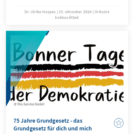
dieser Veranstaltungsreihe, gefolgt, um über
die Aufstellung der Bundeswehr angesichts
Dr. Ulrike Hospes
15. oktoober 2024
Ürituste
kokkuvõtted
der sicherheitspolitischen Lage zu sprechen.
Im Fokus stand dabei die Einführung eines
Wehrdienstes.
Trio Service GmbH
75 Jahre Grundgesetz - das
Grundgesetz für dich und mich