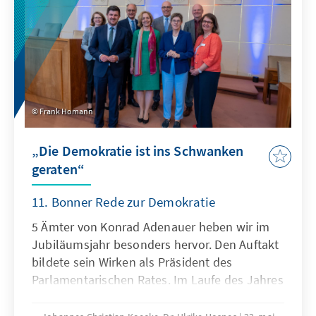
Frank Homann
„Die Demokratie ist ins Schwanken
geraten“
11. Bonner Rede zur Demokratie
5 Ämter von Konrad Adenauer heben wir im
Jubiläumsjahr besonders hervor. Den Auftakt
bildete sein Wirken als Präsident des
Parlamentarischen Rates. Im Laufe des Jahres
folgen seine Rollen als Oberbürgermeister
von Köln, Parteivorsitzender der CDU,