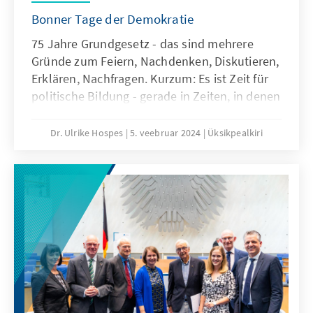
Bonner Tage der Demokratie
75 Jahre Grundgesetz - das sind mehrere
Gründe zum Feiern, Nachdenken, Diskutieren,
Erklären, Nachfragen. Kurzum: Es ist Zeit für
politische Bildung - gerade in Zeiten, in denen
Zusammenhänge in unserer Demokratie
unverständlich erscheinen und
Dr. Ulrike Hospes
5. veebruar 2024
Üksikpealkiri
Zuständigkeiten wieder erklärt werden
müssen! Die Akteure der historisch-
politischen Bildung in der Region Bonn führen
daher gern die von der Agentur TRIO
entwickelten „Bonner Tage der Demokratie“
fort. Mit ganz unterschiedlichen Formaten
wollen wir mit ganz unterschiedlichen
Zielgruppen ins Gespräch kommen und über
unser Grundgesetz, über Akteure,
Institutionen und die Grundlagen unserer