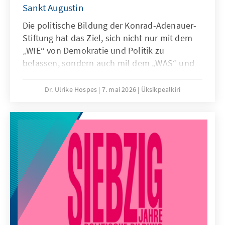
Sankt Augustin
Die politische Bildung der Konrad-Adenauer-
Stiftung hat das Ziel, sich nicht nur mit dem
„WIE“ von Demokratie und Politik zu
befassen, sondern auch mit dem „WAS“ und
„WARUM“. Sie will nicht nur Wissen
vermitteln, sondern auch Voraussetzungen
Dr. Ulrike Hospes
7. mai 2026
Üksikpealkiri
und Zielrichtungen für grundwertorientiertes
politisches Handeln. Dies tut sie aus
christlich-demokratischer Verantwortung.
Dabei setzen wir gern auf die Unterstützung
von FSJPlern, Tagungsleitungen und Praktika
im Rahmen eines Studiums.