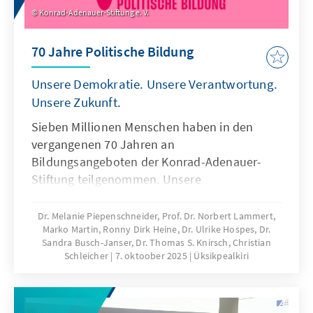
Konrad-Adenauer-Stiftung e. V.
70 Jahre Politische Bildung
Unsere Demokratie. Unsere Verantwortung.
Unsere Zukunft.
Sieben Millionen Menschen haben in den
vergangenen 70 Jahren an
Bildungsangeboten der Konrad-Adenauer-
Stiftung teilgenommen. Unsere
Jubiläumspublikation sagt Danke – für
Engagement, Diskussionsfreude und
Dr. Melanie Piepenschneider, Prof. Dr. Norbert Lammert,
Marko Martin, Ronny Dirk Heine, Dr. Ulrike Hospes, Dr.
kritisches Hinterfragen. Und sie zeigt, wie
Sandra Busch-Janser, Dr. Thomas S. Knirsch, Christian
klare Werte, neue Formate und lebendige
Schleicher
7. oktoober 2025
Üksikpealkiri
politische Bildung unsere Demokratie
stärken.