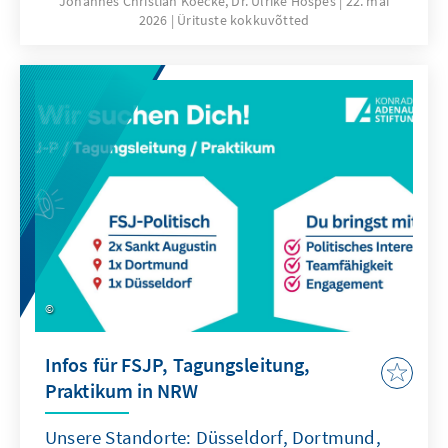
Johannes Christian Koecke, Dr. Ulrike Hospes
22. mai
2026
Ürituste kokkuvõtted
Bundeskanzler und Präsident des
Preußischen Staatsrates.
Infos für FSJP, Tagungsleitung,
Praktikum in NRW
Unsere Standorte: Düsseldorf, Dortmund,