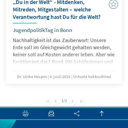
„Du in der Welt“ - Mitdenken,
Mitreden, Mitgestalten – welche
Verantwortung hast Du für die Welt?
JugendpolitikTag in Bonn
Nachhaltigkeit ist das Zauberwort: Unsere
Erde soll im Gleichgewicht gehalten werden,
keiner soll auf Kosten anderer leben. Aber wie
funktioniert das? Rund 100 Schülerinnen und
Schüler aus Bonn diskutierten über die
Agenda 2030 und die 17 Sustainable
Dr. Ulrike Hospes
4. juuli 2019
Ürituste kokkuvõtted
Development Goals, kurz SDGs.
1
/3