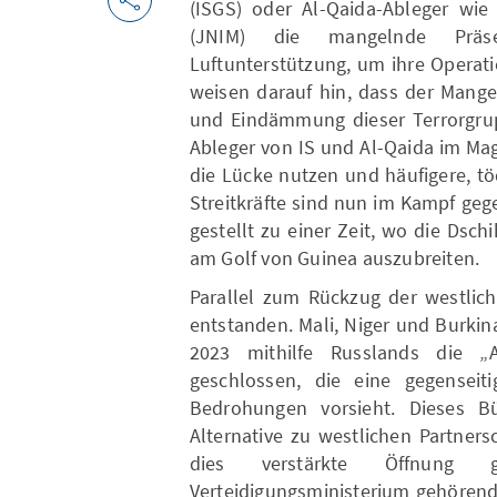
(ISGS) oder Al-Qaida-Ableger wie
(JNIM) die mangelnde Präse
Luftunterstützung, um ihre Operati
weisen darauf hin, dass der Mange
und Eindämmung dieser Terrorgru
Ableger von IS und Al-Qaida im Ma
die Lücke nutzen und häufigere, töd
Streitkräfte sind nun im Kampf geg
gestellt zu einer Zeit, wo die Dsch
am Golf von Guinea auszubreiten.
Parallel zum Rückzug der westlich
entstanden. Mali, Niger und Burkina
2023 mithilfe Russlands die „
geschlossen, die eine gegenseiti
Bedrohungen vorsieht. Dieses Bü
Alternative zu westlichen Partners
dies verstärkte Öffnung 
Verteidigungsministerium gehörend