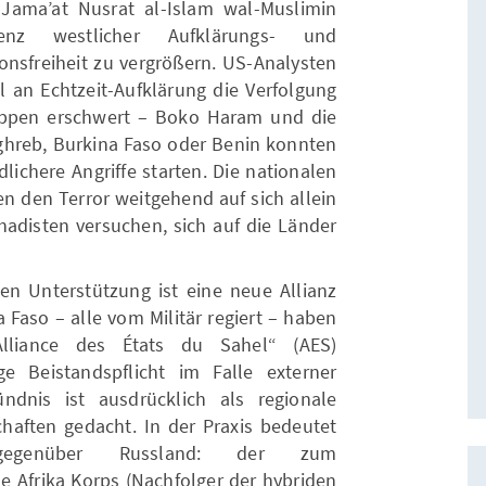
 Jama’at Nusrat al-Islam wal-Muslimin
nz westlicher Aufklärungs- und
onsfreiheit zu vergrößern. US-Analysten
l an Echtzeit-Aufklärung die Verfolgung
ppen erschwert – Boko Haram und die
ghreb, Burkina Faso oder Benin konnten
lichere Angriffe starten. Die nationalen
en den Terror weitgehend auf sich allein
ihadisten versuchen, sich auf die Länder
en Unterstützung ist eine neue Allianz
 Faso – alle vom Militär regiert – haben
Alliance des États du Sahel“ (AES)
ge Beistandspflicht im Falle externer
ndnis ist ausdrücklich als regionale
chaften gedacht. In der Praxis bedeutet
gegenüber Russland: der zum
e Afrika Korps (Nachfolger der hybriden