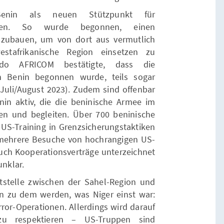
enin als neuen Stützpunkt für
tzen. So wurde begonnen, einen
szubauen, um von dort aus vermutlich
stafrikanische Region einsetzen zu
do AFRICOM bestätigte, dass die
in Benin begonnen wurde, teils sogar
Juli/August 2023). Zudem sind offenbar
enin aktiv, die die beninische Armee im
n und begleiten. Über 700 beninische
 US-Training in Grenzsicherungstaktiken
 mehrere Besuche von hochrangigen US-
auch Kooperationsverträge unterzeichnet
unklar.
ittstelle zwischen der Sahel-Region und
n zu dem werden, was Niger einst war:
rror-Operationen. Allerdings wird darauf
 zu respektieren – US-Truppen sind