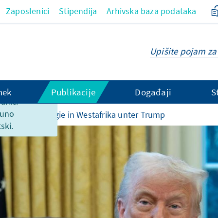
Zaposlenici
Stipendija
Arhivska baza podataka
hek
Publikacije
Događaji
S
ranici
puno
Die US-Strategie in Westafrika unter Trump
ski.