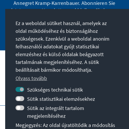
Annegret Kramp-Karrenbauer. Abonnieren Sie
jetzt unseren Newsletter und bleiben Sie immer
auf dem Laufenden.
Ez a weboldal sütiket használ, amelyek az
oldal működéséhez és biztonságához
Jetzt abonnieren
szükségesek. Ezenkívül a weboldal anonim
felhasználói adatokat gyűjt statisztikai
elemzéshez és külső oldalak beágyazott
tartalmának megjelenítéséhez. A sütik
A célunk
beállításait bármikor módosíthatja.
Olvass tovább
Kapcsolat
Szükséges technikai sütik
További ajánlatok az alapítványtól
Sütik statisztikai elemzésekhez
Sütik az integrált tartalom
Impresszum
Adatvédelem
megjelenítéséhez
Felhasználási feltételek
Megjegyzés: Az oldal újratöltődik a módosítás
Erklärung zur Barrierefreiheit
Barriere melden