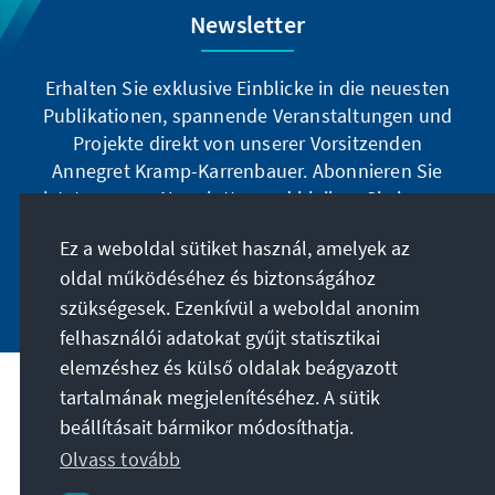
Newsletter
Erhalten Sie exklusive Einblicke in die neuesten
Publikationen, spannende Veranstaltungen und
Projekte direkt von unserer Vorsitzenden
Annegret Kramp-Karrenbauer. Abonnieren Sie
jetzt unseren Newsletter und bleiben Sie immer
auf dem Laufenden.
Ez a weboldal sütiket használ, amelyek az
oldal működéséhez és biztonságához
Jetzt abonnieren
szükségesek. Ezenkívül a weboldal anonim
felhasználói adatokat gyűjt statisztikai
elemzéshez és külső oldalak beágyazott
tartalmának megjelenítéséhez. A sütik
A célunk
beállításait bármikor módosíthatja.
Olvass tovább
Kapcsolat