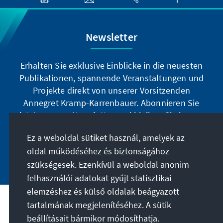
Newsletter
Erhalten Sie exklusive Einblicke in die neuesten
Publikationen, spannende Veranstaltungen und
Projekte direkt von unserer Vorsitzenden
Annegret Kramp-Karrenbauer. Abonnieren Sie
jetzt unseren Newsletter und bleiben Sie immer
auf dem Laufenden.
Ez a weboldal sütiket használ, amelyek az
oldal működéséhez és biztonságához
Jetzt abonnieren
szükségesek. Ezenkívül a weboldal anonim
felhasználói adatokat gyűjt statisztikai
elemzéshez és külső oldalak beágyazott
tartalmának megjelenítéséhez. A sütik
A célunk
beállításait bármikor módosíthatja.