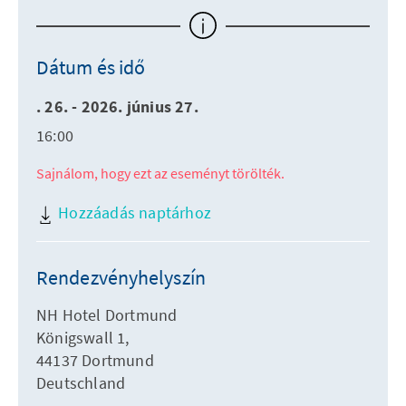
Dátum és idő
. 26. - 2026. június 27.
16:00
Sajnálom, hogy ezt az eseményt törölték.
Hozzáadás naptárhoz
Rendezvényhelyszín
NH Hotel Dortmund
Königswall 1,
44137 Dortmund
Deutschland