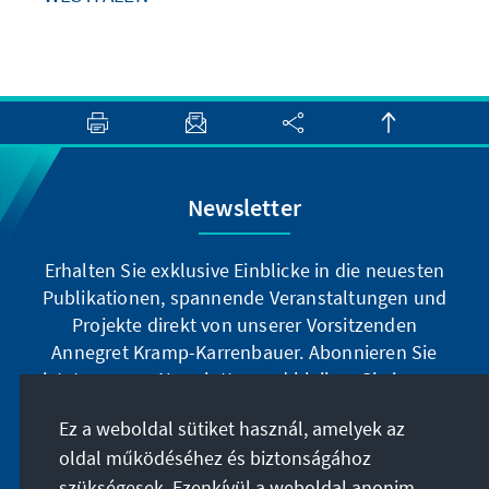
Newsletter
Erhalten Sie exklusive Einblicke in die neuesten
Publikationen, spannende Veranstaltungen und
Projekte direkt von unserer Vorsitzenden
Annegret Kramp-Karrenbauer. Abonnieren Sie
jetzt unseren Newsletter und bleiben Sie immer
auf dem Laufenden.
Ez a weboldal sütiket használ, amelyek az
oldal működéséhez és biztonságához
Jetzt abonnieren
szükségesek. Ezenkívül a weboldal anonim