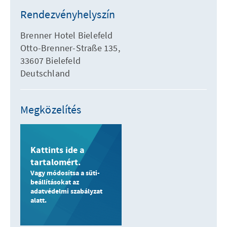
Rendezvényhelyszín
Brenner Hotel Bielefeld
Otto-Brenner-Straße 135,
33607 Bielefeld
Deutschland
Megközelítés
Kattints ide a
tartalomért.
Vagy módosítsa a süti-
beállításokat az
adatvédelmi szabályzat
alatt.