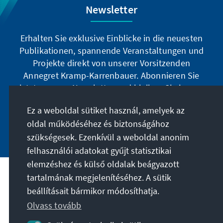
Newsletter
Erhalten Sie exklusive Einblicke in die neuesten
Publikationen, spannende Veranstaltungen und
Projekte direkt von unserer Vorsitzenden
Annegret Kramp-Karrenbauer. Abonnieren Sie
jetzt unseren Newsletter und bleiben Sie immer
auf dem Laufenden.
Ez a weboldal sütiket használ, amelyek az
oldal működéséhez és biztonságához
Jetzt abonnieren
szükségesek. Ezenkívül a weboldal anonim
felhasználói adatokat gyűjt statisztikai
elemzéshez és külső oldalak beágyazott
tartalmának megjelenítéséhez. A sütik
A célunk
beállításait bármikor módosíthatja.
Olvass tovább
Kapcsolat