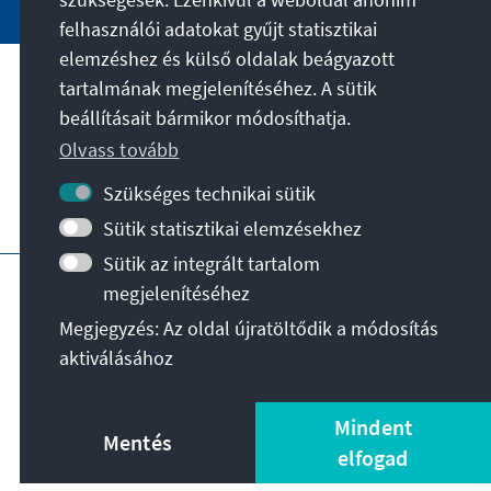
felhasználói adatokat gyűjt statisztikai
elemzéshez és külső oldalak beágyazott
tartalmának megjelenítéséhez. A sütik
A célunk
beállításait bármikor módosíthatja.
Olvass tovább
Kapcsolat
Szükséges technikai sütik
További ajánlatok az alapítványtól
Sütik statisztikai elemzésekhez
Sütik az integrált tartalom
Impresszum
Adatvédelem
megjelenítéséhez
Felhasználási feltételek
Megjegyzés: Az oldal újratöltődik a módosítás
Erklärung zur Barrierefreiheit
Barriere melden
aktiválásához
Oldaltérkép
© Konrad-Adenauer-Stiftung e.V. 2026
Mindent
Mentés
elfogad