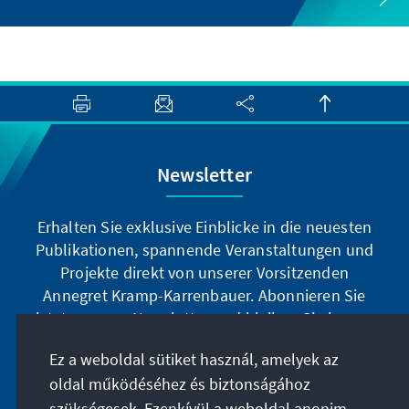
Newsletter
Erhalten Sie exklusive Einblicke in die neuesten
Publikationen, spannende Veranstaltungen und
Projekte direkt von unserer Vorsitzenden
Annegret Kramp-Karrenbauer. Abonnieren Sie
jetzt unseren Newsletter und bleiben Sie immer
auf dem Laufenden.
Ez a weboldal sütiket használ, amelyek az
oldal működéséhez és biztonságához
Jetzt abonnieren
szükségesek. Ezenkívül a weboldal anonim