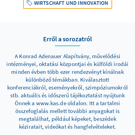
WIRTSCHAFT UND INNOVATION
Erről a sorozatról
A Konrad Adenauer Alapítvány, művelődési
intézményei, oktatási központjai és külföldi irodái
minden évben több ezer rendezvényt kínálnak
különböző témákban. Kiválasztott
konferenciákról, eseményekről, szimpóziumokról
stb. aktuális és időszerű tájékoztatást nyújtunk
Önnek a www.kas.de oldalon. Itt a tartalmi
összefoglalás mellett további anyagokat is
megtalálhat, például képeket, beszédek
kéziratait, videókat és hangfelvételeket.