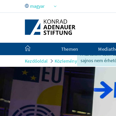
Ugrás a fő tartalomhoz
Themen
Mediath
A tartalom ezen a
sajnos nem érhető
Kezdőoldal
Közlemények
Rendezvényb