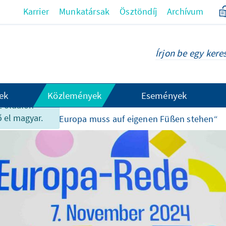
Karrier
Munkatársak
Ösztöndíj
Archívum
ek
Közlemények
Események
z oldalon
 el magyar.
eszámolók
„Europa muss auf eigenen Füßen stehen“