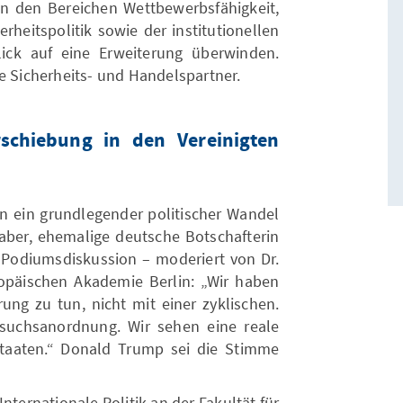
n den Bereichen Wettbewerbsfähigkeit,
herheitspolitik sowie der institutionellen
ick auf eine Erweiterung überwinden.
e Sicherheits- und Handelspartner.
rschiebung in den Vereinigten
en ein grundlegender politischer Wandel
 Haber, ehemalige deutsche Botschafterin
 Podiumsdiskussion – moderiert von Dr.
ropäischen Akademie Berlin: „Wir haben
rung zu tun, nicht mit einer zyklischen.
rsuchsanordnung. Wir sehen eine reale
Staaten.“ Donald Trump sei die Stimme
 Internationale Politik an der Fakultät für