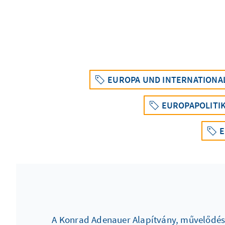
EUROPA UND INTERNATIONA
EUROPAPOLITI
E
A Konrad Adenauer Alapítvány, művelődési 