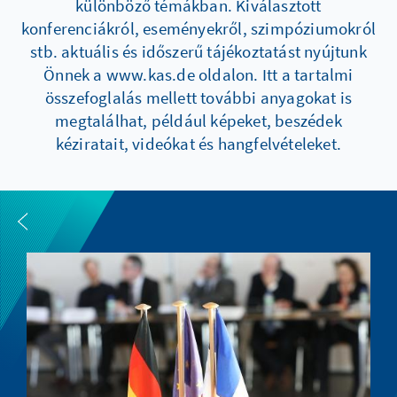
különböző témákban. Kiválasztott
konferenciákról, eseményekről, szimpóziumokról
stb. aktuális és időszerű tájékoztatást nyújtunk
Önnek a www.kas.de oldalon. Itt a tartalmi
összefoglalás mellett további anyagokat is
megtalálhat, például képeket, beszédek
kéziratait, videókat és hangfelvételeket.