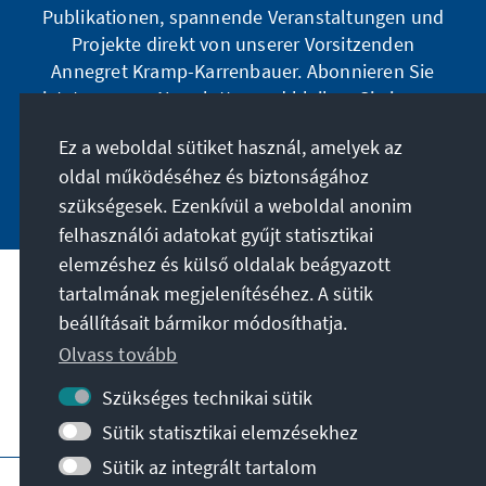
Publikationen, spannende Veranstaltungen und
Projekte direkt von unserer Vorsitzenden
Annegret Kramp-Karrenbauer. Abonnieren Sie
jetzt unseren Newsletter und bleiben Sie immer
auf dem Laufenden.
Ez a weboldal sütiket használ, amelyek az
oldal működéséhez és biztonságához
Jetzt abonnieren
szükségesek. Ezenkívül a weboldal anonim
felhasználói adatokat gyűjt statisztikai
elemzéshez és külső oldalak beágyazott
tartalmának megjelenítéséhez. A sütik
A célunk
beállításait bármikor módosíthatja.
Olvass tovább
Kapcsolat
Szükséges technikai sütik
További ajánlatok az alapítványtól
Sütik statisztikai elemzésekhez
Sütik az integrált tartalom
Impresszum
Adatvédelem