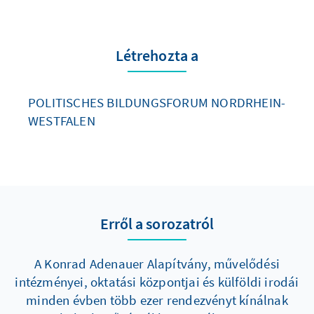
Létrehozta a
POLITISCHES BILDUNGSFORUM NORDRHEIN-
WESTFALEN
Erről a sorozatról
A Konrad Adenauer Alapítvány, művelődési
intézményei, oktatási központjai és külföldi irodái
minden évben több ezer rendezvényt kínálnak