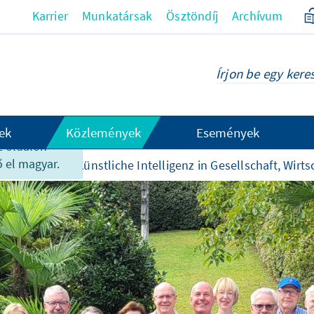
Karrier
Munkatársak
Ösztöndíj
Archívum
ek
Közlemények
Események
z oldalon
 el magyar.
eszámolók
Künstliche Intelligenz in Gesellschaft, Wirt