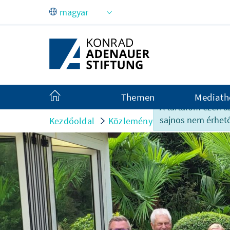
Ugrás a fő tartalomhoz
Themen
Mediath
A tartalom ezen a
sajnos nem érhető
Kezdőoldal
Közlemények
Rendezvényb