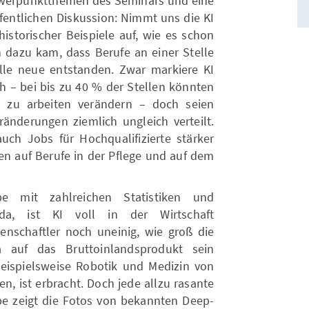
chwerpunktthemen des Seminars und eine
ffentlichen Diskussion: Nimmt uns die KI
historischer Beispiele auf, wie es schon
n dazu kam, dass Berufe an einer Stelle
lle neue entstanden. Zwar markiere KI
 – bei bis zu 40 % der Stellen könnten
t zu arbeiten verändern – doch seien
ränderungen ziemlich ungleich verteilt.
uch Jobs für Hochqualifizierte stärker
en auf Berufe in der Pflege und auf dem
e mit zahlreichen Statistiken und
 da, ist KI voll in der Wirtschaft
nschaftler noch uneinig, wie groß die
a auf das Bruttoinlandsprodukt sein
eispielsweise Robotik und Medizin von
n, ist erbracht. Doch jede allzu rasante
ape zeigt die Fotos von bekannten Deep-