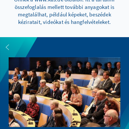
összefoglalás mellett további anyagokat is
megtalálhat, például képeket, beszédek
kéziratait, videókat és hangfelvételeket.