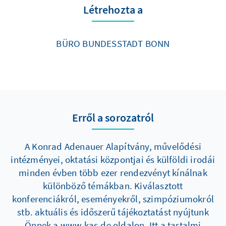
Létrehozta a
BÜRO BUNDESSTADT BONN
Erről a sorozatról
A Konrad Adenauer Alapítvány, művelődési
intézményei, oktatási központjai és külföldi irodái
minden évben több ezer rendezvényt kínálnak
különböző témákban. Kiválasztott
konferenciákról, eseményekről, szimpóziumokról
stb. aktuális és időszerű tájékoztatást nyújtunk
Önnek a www.kas.de oldalon. Itt a tartalmi