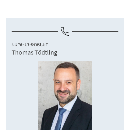
ԿԱՊԻ ՄԻՋՈՑՆԵՐ
Thomas Tödtling