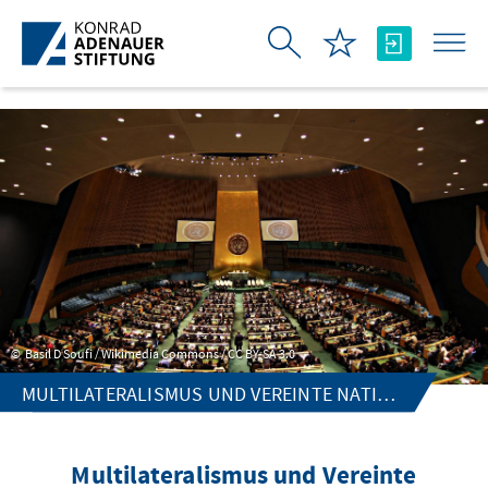
Skip to Main Content
Basil D Soufi / Wikimedia Commons / CC BY-SA 3.0
MULTILATERALISMUS UND VEREINTE NATIONEN
Multilateralismus und Vereinte