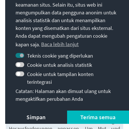
keamanan situs. Selain itu, situs web ini
und der Sozialpartnerschaft zwischen Arbeitgebern
mengumpulkan data pengguna anonim untuk
und Gewerkschaften, ebnete den Weg zum hart
analisis statistik dan untuk menampilkan
erarbeiteten „Wirtschaftswunder“ im Sinne des von
konten yang disematkan dari situs eksternal.
Erhard postulierten Mottos
„Wohlstand für alle“
.
Um dieses Ziel in der globalisierten Welt von heute
Anda dapat mengubah pengaturan cookie
zu realisieren, sind Mut, Veränderungsbereitschaft
kapan saja.
Baca lebih lanjut
und Optimismus erforderlich – ganz so, wie es in der
Teknis cookie yang diperlukan
„Ära Adenauer“ der Fall war.
Cookie untuk analisis statistik
Preis Soziale
Cookie untuk tampilan konten
Marktwirtschaft:
Die
terintegrasi
Einführung der Sozialen
Catatan: Halaman akan dimuat ulang untuk
Marktwirtschaft prägte die
mengaktifkan perubahan Anda
junge Bundesrepublik und trug
maßgeblich zum Wirtschaftswunder bei. Damit
das Konzept auch künftig erfolgreich bleibt, muss
Simpan
Terima semua
es sich innovativ weiterentwickeln und heutigen
Herausforderungen anpassen. Um Mut und