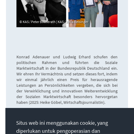
KAS / Peter Bouserath | KAS / Julia Reisinger
Konrad Adenauer und Ludwig Erhard schufen den
politischen Rahmen und führten die Soziale
Marktwirtschaft in der Bundesrepublik Deutschland ein.
Wir ehren Ihr Vermächtnis und setzen dieses fort, indem
wir einmal jährlich einen Preis für herausragende
Leistungen an Persönlichkeiten vergeben, die sich bei
der Verwirklichung und innovativen Weiterentwicklung
der Sozialen Marktwirtschaft besonders hervorgetan
haben (2025: Heike Göbel, Wirtschaftsjournalistin).
Situs web ini menggunakan cookie, yang
Eine
marktwirtschaftliche Orientierung
,
diperlukan untuk pengoperasian dan
verbunden mit Hilfsmaßnahmen bei Bedürftigkeit