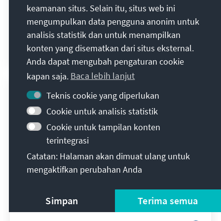
keamanan situs. Selain itu, situs web ini
Menschenrechte
mengumpulkan data pengguna anonim untuk
Map of the Month 07/2026
analisis statistik dan untuk menampilkan
konten yang disematkan dari situs eksternal.
Sarah Ultes
31 Juli 2026
Map of the Month
Anda dapat mengubah pengaturan cookie
kapan saja.
Baca lebih lanjut
Teknis cookie yang diperlukan
Cookie untuk analisis statistik
Cookie untuk tampilan konten
terintegrasi
Catatan: Halaman akan dimuat ulang untuk
mengaktifkan perubahan Anda
UN Women/Sayed Habib Bidell
Simpan
Terima semua