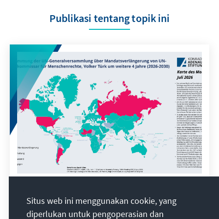
Publikasi tentang topik ini
Abstimmung der UN-
Situs web ini menggunakan cookie, yang
Generalversammlung zu Volker Türk,
diperlukan untuk pengoperasian dan
UN-Hochkommissar für