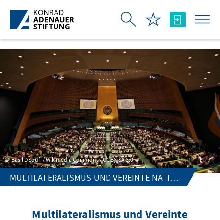
Skip to Main Content
Basil D Soufi / Wikimedia Commons / CC BY-SA 3.0
MULTILATERALISMUS UND VEREINTE NATIONEN
Multilateralismus und Vereinte