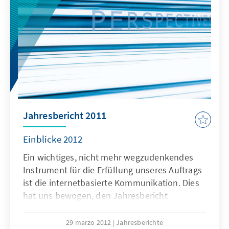
langfristigen Kontinuitäten und stellen unser
Jahresmotiv „Perspektiven der Jugend“ vor,
das unsere Arbeit im Jahr 2013 maßgeblich
lenkt.
Jahresbericht 2011
Einblicke 2012
Ein wichtiges, nicht mehr wegzudenkendes
Instrument für die Erfüllung unseres Auftrags
ist die internetbasierte Kommunikation. Dies
hat uns bewogen, den Jahresbericht
konzeptionell weiterzuentwickeln. Die
zweisprachige Ausgabe (Deutsch und
29 marzo 2012
Jahresberichte