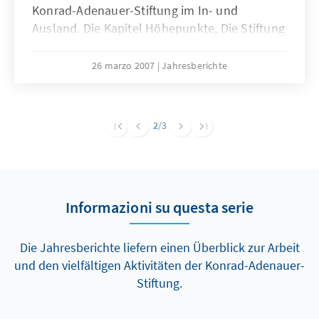
Konrad-Adenauer-Stiftung im In- und
Ausland. Die Kapitel Höhepunkte, Die Stiftung
und ein umfangreicher Anhang mit Bilanzen,
Namen und Fakten sowie den
26 marzo 2007
Jahresberichte
Neuerscheinungen informieren umfassend
über Wissenswertes und Interessantes aus
der Stiftung. Der Jahresbericht wird ergänzt
2
/3
durch die Kapitel „Einblicke 2006/2007“ mit
Beiträgen von Mitarbeiterinnen und
Mitarbeitern der Stiftung, die das inhaltliche,
wissenschaftliche und politische
Informazioni su questa serie
Kompetenzprofil der KAS deutlich machen.
Die Jahresberichte liefern einen Überblick zur Arbeit
und den vielfältigen Aktivitäten der Konrad-Adenauer-
Stiftung.