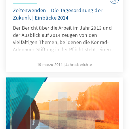
Zeitenwenden – Die Tagesordnung der
Zukunft | Einblicke 2014
Der Bericht über die Arbeit im Jahr 2013 und
der Ausblick auf 2014 zeugen von den
vielfältigen Themen, bei denen die Konrad-
Adenauer-Stiftung in der Pflicht steht, einen
Beitrag zur Lösung von Problemen zu leisten
sowie zum besseren Verständnis und zur
19 marzo 2014
Jahresberichte
Akzeptanz von Veränderungen beizutragen.
Hierzu zählen die Digitalisierung, Demografie
und Migration. Darüber hinaus thematisieren
wir auch die langfristigen Kontinuitäten und
stellen unser Jahresmotiv „Zeitenwenden -
Die Tagesordnung der Zukunft“ vor, das
unsere Arbeit im Jahr 2014 maßgeblich lenkt.