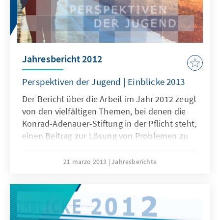
Jahresbericht 2012
Perspektiven der Jugend | Einblicke 2013
Der Bericht über die Arbeit im Jahr 2012 zeugt
von den vielfältigen Themen, bei denen die
Konrad-Adenauer-Stiftung in der Pflicht steht,
einen Beitrag zur Lösung von Problemen zu
leisten sowie zum besseren Verständnis und
zur Akzeptanz von Veränderungen
21 marzo 2013
Jahresberichte
beizutragen. Hierzu zählen die Energiewende,
die europäische Schuldenkrise und die
Umbrüche in Nordafrika und im Nahen Osten.
Darüber hinaus thematisieren wir auch die