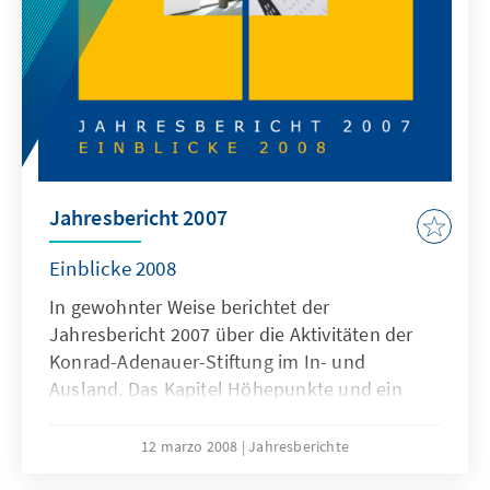
Mitarbeitern der Stiftung, die das inhaltliche,
wissenschaftliche und politische
Kompetenzprofil der KAS deutlich machen.
Jahresbericht 2007
Einblicke 2008
In gewohnter Weise berichtet der
Jahresbericht 2007 über die Aktivitäten der
Konrad-Adenauer-Stiftung im In- und
Ausland. Das Kapitel Höhepunkte und ein
umfangreicher Anhang mit Bilanzen, Namen
und Fakten sowie den Neuerscheinungen
12 marzo 2008
Jahresberichte
informieren umfassend über Wissenswertes