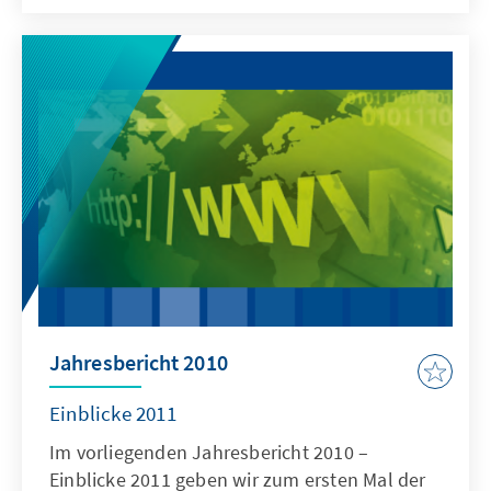
Englisch) ist enger als bisher mit dem
Internetangebot verzahnt. Erstmals werden
die detaillierten Arbeitsberichte der einzelnen
Stiftungsabteilungen nur online
veröffentlicht. Dafür steht in der gedruckten
Ausgabe mehr Raum zur Verfügung für die
„Einblicke 2012“ in unsere
Schwerpunktthemen, unsere inhaltliche
Kompetenz und unsere langfristigen Projekte.
Jahresbericht 2010
Einblicke 2011
Im vorliegenden Jahresbericht 2010 –
Einblicke 2011 geben wir zum ersten Mal der