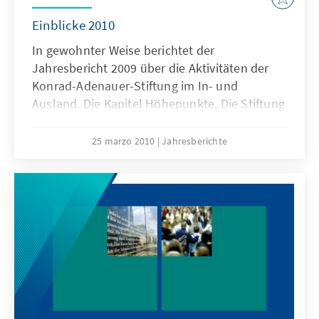
Einblicke 2010
In gewohnter Weise berichtet der
Jahresbericht 2009 über die Aktivitäten der
Konrad-Adenauer-Stiftung im In- und
Ausland. Die Kapitel Höhepunkte, Die Stiftung
und ein umfangreicher Anhang mit Bilanzen,
Namen und Fakten sowie den
25 marzo 2010
Jahresberichte
Neuerscheinungen informieren umfassend
über Wissenswertes und Interessantes aus
der Stiftung. Der Jahresbericht wird ergänzt
durch die Kapitel „Einblicke 2010“ mit
Beiträgen von Mitarbeiterinnen und
Mitarbeitern der Stiftung, die das inhaltliche,
wissenschaftliche und politische
Kompetenzprofil der KAS deutlich machen.