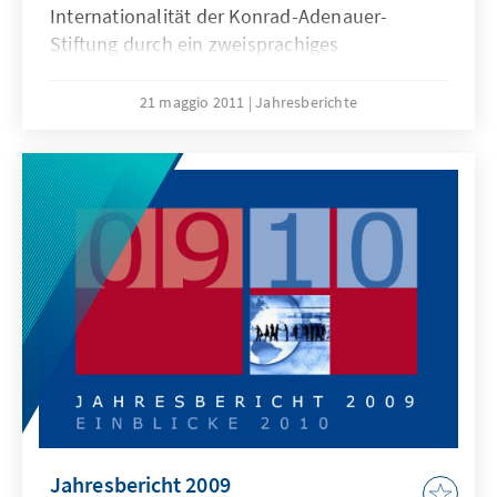
Internationalität der Konrad-Adenauer-
Stiftung durch ein zweisprachiges
Textangebot (Deutsch und Englisch) Ausdruck
geben. Zugleich machen wir damit auch
21 maggio 2011
Jahresberichte
deutlich, dass die Internationalisierung der
Stiftungsarbeit zu einer wichtigen Leitlinie
geworden ist. Gemeint ist nicht eine
Verlagerung unserer inhaltlichen
Schwerpunkte auf globale Zusammenhänge,
sondern eine zunehmende und für unsere
Aktivitäten fruchtbar zu machende
Interdependenz von nationalen und
internationalen Themen.
Jahresbericht 2009