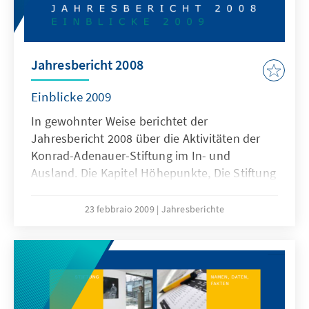
Jahresbericht 2008
Einblicke 2009
In gewohnter Weise berichtet der
Jahresbericht 2008 über die Aktivitäten der
Konrad-Adenauer-Stiftung im In- und
Ausland. Die Kapitel Höhepunkte, Die Stiftung
und ein umfangreicher Anhang mit Bilanzen,
Namen und Fakten sowie den
23 febbraio 2009
Jahresberichte
Neuerscheinungen informieren umfassend
über Wissenswertes und Interessantes aus
der Stiftung. Der Jahresbericht wird ergänzt
durch die Kapitel „Einblicke 2008/2009“ mit
Beiträgen von Mitarbeiterinnen und