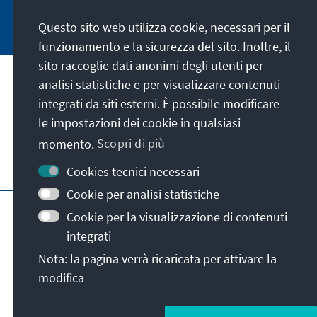
Jetzt abonnieren
Questo sito web utilizza cookie, necessari per il
funzionamento e la sicurezza del sito. Inoltre, il
sito raccoglie dati anonimi degli utenti per
analisi statistiche e per visualizzare contenuti
La nostra missione
integrati da siti esterni. È possibile modificare
le impostazioni dei cookie in qualsiasi
Contatto
momento.
Scopri di più
Altre offerte della fondazione
Cookies tecnici necessari
Cookie per analisi statistiche
Colophon
Protezione dei dati
Cookie per la visualizzazione di contenuti
Termini e condizioni
integrati
Erklärung zur Barrierefreiheit
Barriere melden
Nota: la pagina verrà ricaricata per attivare la
Mappa del sito
modifica
© Konrad-Adenauer-Stiftung e.V. 2026