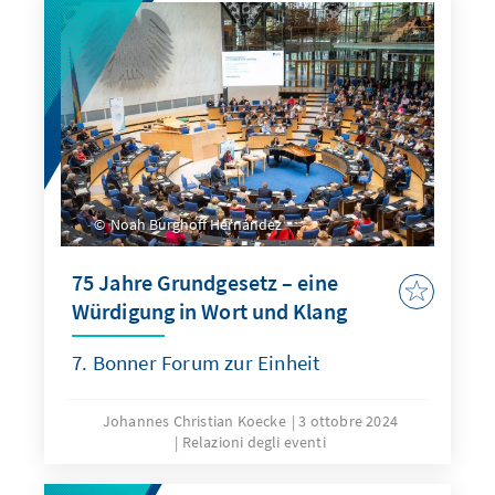
Noah Burghoff Hernández
75 Jahre Grundgesetz – eine
Würdigung in Wort und Klang
7. Bonner Forum zur Einheit
Johannes Christian Koecke
3 ottobre 2024
Relazioni degli eventi