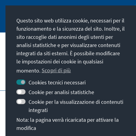
Jetzt abonnieren
Questo sito web utilizza cookie, necessari per il
funzionamento e la sicurezza del sito. Inoltre, il
sito raccoglie dati anonimi degli utenti per
analisi statistiche e per visualizzare contenuti
La nostra missione
integrati da siti esterni. È possibile modificare
le impostazioni dei cookie in qualsiasi
Contatto
momento.
Scopri di più
Altre offerte della fondazione
Cookies tecnici necessari
Cookie per analisi statistiche
Colophon
Protezione dei dati
Cookie per la visualizzazione di contenuti
Termini e condizioni
integrati
Erklärung zur Barrierefreiheit
Barriere melden
Nota: la pagina verrà ricaricata per attivare la
Mappa del sito
modifica
© Konrad-Adenauer-Stiftung e.V. 2026