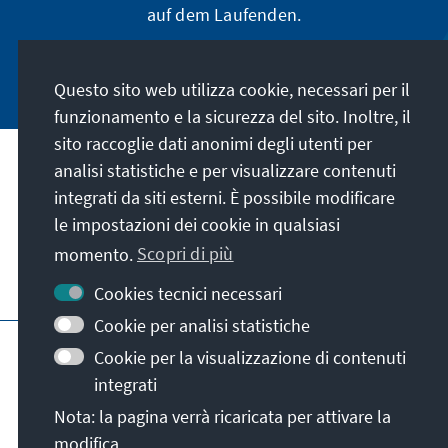
auf dem Laufenden.
Jetzt abonnieren
Questo sito web utilizza cookie, necessari per il
funzionamento e la sicurezza del sito. Inoltre, il
sito raccoglie dati anonimi degli utenti per
analisi statistiche e per visualizzare contenuti
La nostra missione
integrati da siti esterni. È possibile modificare
le impostazioni dei cookie in qualsiasi
Contatto
momento.
Scopri di più
Altre offerte della fondazione
Cookies tecnici necessari
Cookie per analisi statistiche
Colophon
Protezione dei dati
Cookie per la visualizzazione di contenuti
Termini e condizioni
integrati
Erklärung zur Barrierefreiheit
Barriere melden
Nota: la pagina verrà ricaricata per attivare la
Mappa del sito
modifica