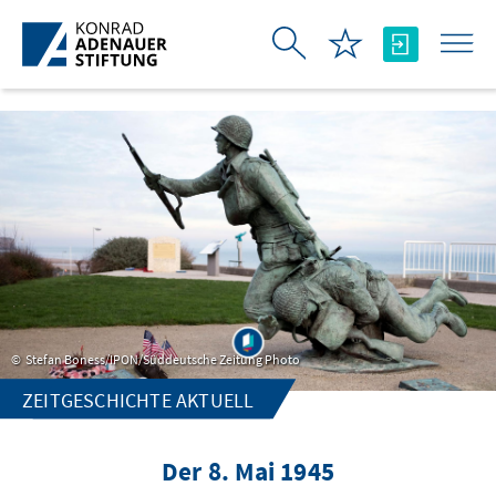
メインコンテンツにスキップ
Stefan Boness/IPON/Süddeutsche Zeitung Photo
ZEITGESCHICHTE AKTUELL
Der 8. Mai 1945