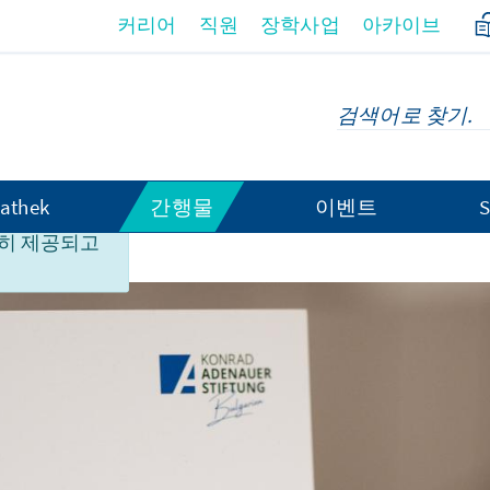
커리어
직원
장학사업
아카이브
athek
간행물
이벤트
S
이지 컨텐츠
히 제공되고
ätsforum