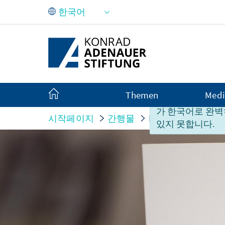
Skip to Main Content
Themen
Medi
안타깝게도 본 페
가 한국어로 완벽
시작페이지
간행물
Burgas Konnektivit
있지 못합니다.