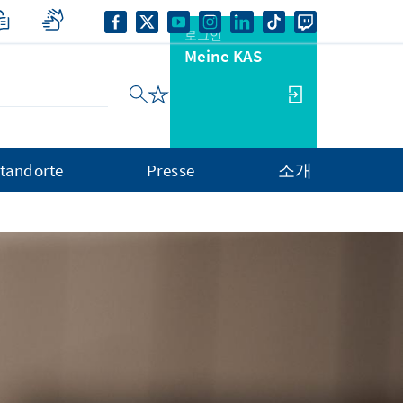
로그인
Meine KAS
tandorte
Presse
소개