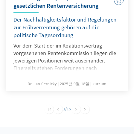
gesetzlichen Rentenversicherung
Der Nachhaltigkeitsfaktor und Regelungen
zur Frühverrentung gehören auf die
politische Tagesordnung
Vor dem Start der im Koalitionsvertrag
vorgesehenen Rentenkommission liegen die
jeweiligen Positionen weit auseinander.
Einerseits stehen Forderungen nach
Einsparungen, andererseits wird jegliche
Kürzung von Leistungen abgelehnt. Eine
Dr. Jan Cernicky
2025년 9월 18일
kurzum
notwendige große Rentenreform, die auch
Fragen der Pensionen, des
Renteneintrittsalters und der Beitragshöhe
1
/15
adressiert, sollte zwar weiter das Ziel sein,
erscheint jedoch in der kurzen Frist sehr
ambitioniert. Um auf dem Weg zu größeren