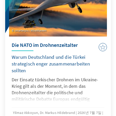
smarterpix / MikeMareen
Die NATO im Drohnenzeitalter
Warum Deutschland und die Türkei
strategisch enger zusammenarbeiten
sollten
Der Einsatz türkischer Drohnen im Ukraine-
Krieg gilt als der Moment, in dem das
Drohnenzeitalter die politische und
militärische Debatte Europas endgültig
erreichte. Die 18. Istanbul Security
Conference® 2026 unterstrich die wachsende
Yilmaz Akkoyun, Dr. Markus Hildebrand
2026년 7월 7일