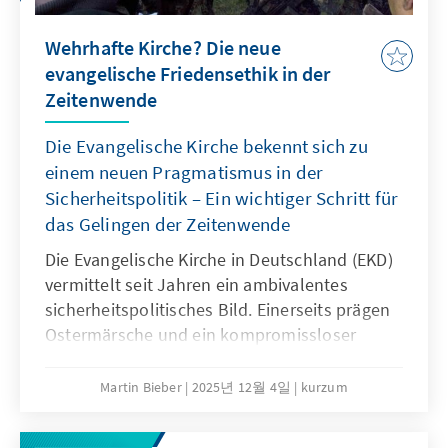
Wehrhafte Kirche? Die neue
evangelische Friedensethik in der
Zeitenwende
Die Evangelische Kirche bekennt sich zu
einem neuen Pragmatismus in der
Sicherheitspolitik – Ein wichtiger Schritt für
das Gelingen der Zeitenwende
Die Evangelische Kirche in Deutschland (EKD)
vermittelt seit Jahren ein ambivalentes
sicherheitspolitisches Bild. Einerseits prägen
Ostermärsche und ein kompromissloser
Pazifismus das Denken vieler
Kirchenmitglieder. Andererseits engagieren
Martin Bieber
2025년 12월 4일
kurzum
sich evangelische Geistliche in der
Militärseelsorge der Bundeswehr und