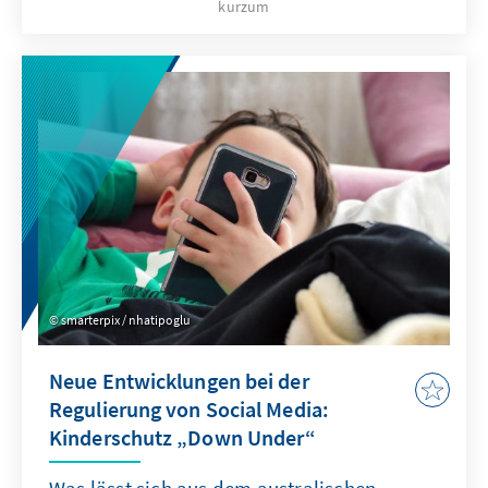
kurzum
Bedeutung der Türkei als Produzent
moderner Drohnen- und UAV-Systeme. Vor
dem Ankara NATO-Gipfel 2026 hat sich der
Arbeitskreis Junge Außenpolitik mit diesem
Thema befasst: Eine strategische
Sicherheitspartnerschaft mit der Türkei im
Bereich der Drohnenentwicklung sollte
wichtiger Bestandteil deutscher und
europäischer sicherheitspolitischer
Überlegungen sein.
smarterpix / nhatipoglu
Neue Entwicklungen bei der
Regulierung von Social Media:
Kinderschutz „Down Under“