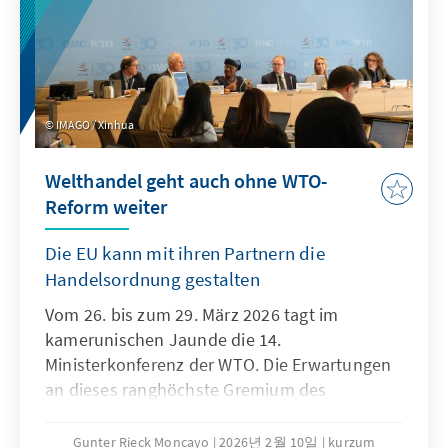
IMAGO / Xinhua
Welthandel geht auch ohne WTO-
Reform weiter
Die EU kann mit ihren Partnern die
Handelsordnung gestalten
Vom 26. bis zum 29. März 2026 tagt im
kamerunischen Jaunde die 14.
Ministerkonferenz der WTO. Die Erwartungen
an dieses ranghöchste Gremium des
Welthandels sind denkbar niedrig. Niemand
geht ernsthaft davon aus, dass der seit der 4.
Gunter Rieck Moncayo
2026년 2월 10일
kurzum