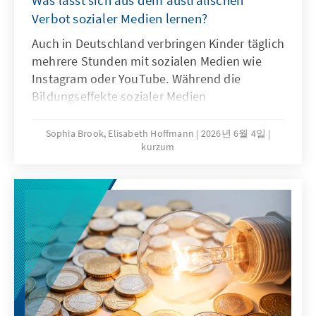
Was lässt sich aus dem australischen
Verbot sozialer Medien lernen?
Auch in Deutschland verbringen Kinder täglich
mehrere Stunden mit sozialen Medien wie
Instagram oder YouTube. Während die
Bildungseffekte sozialer Medien
überschaubar sind, mehren sich die Belege
für Suchtgefahr und weitere problematische
Sophia Brook, Elisabeth Hoffmann
2026년 6월 4일
kurzum
Folgen intensiven Konsums sozialer Medien.
Ist das australische Verbot von Social Media
eine Antwort auf diese Herausforderung?