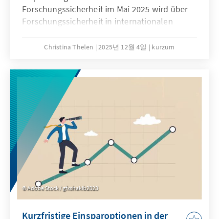
Forschungssicherheit im Mai 2025 wird über
Forschungssicherheit in internationalen
Kooperationen intensiv diskutiert. Waren
diese noch bis vor wenigen Jahren im
Christina Thelen
2025년 12월 4일
kurzum
Regelfall positiv belegt – gilt doch
Internationalität in der Forschung als
Wissenstreiber und Goldstandard – rücken
spätestens seit dem Überfall Russlands auf
die Ukraine, die Risiken internationaler
Kooperationen immer mehr in den Fokus.
Adobe Stock / gfxshakib2023
Kurzfristige Einsparoptionen in der