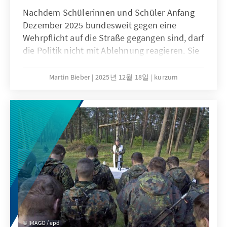
Nachdem Schülerinnen und Schüler Anfang
Dezember 2025 bundesweit gegen eine
Wehrpflicht auf die Straße gegangen sind, darf
die Politik nicht mit Ablehnung reagieren. Sie
muss den Sorgen und Bedürfnissen der
jungen Generation offen begegnen. Nur wenn
Martin Bieber
2025년 12월 18일
kurzum
die Jugend einbezogen wird, werden
Maßnahmen wie das
Wehrdienstmodernisierungsgesetz oder ein
potenzieller Gesellschaftsdienst Akzeptanz
finden können.
IMAGO / epd