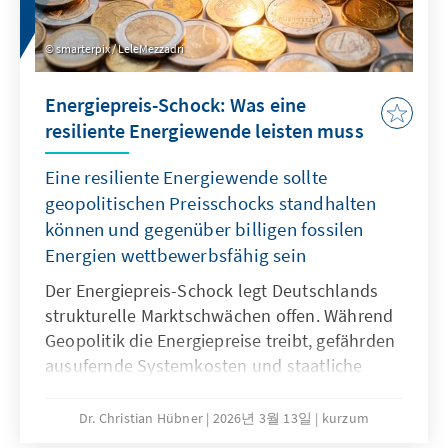
smarterpix / LeleMezzadri
Energiepreis-Schock: Was eine
resiliente Energiewende leisten muss
Eine resiliente Energiewende sollte
geopolitischen Preisschocks standhalten
können und gegenüber billigen fossilen
Energien wettbewerbsfähig sein
Der Energiepreis-Schock legt Deutschlands
strukturelle Marktschwächen offen. Während
Geopolitik die Energiepreise treibt, gefährden
ausufernde Systemkosten und staatliche
Abgaben unsere Wirtschaftssubstanz. Eine
resiliente Energiewende wirkt dem entgegen
Dr. Christian Hübner
2026년 3월 13일
kurzum
und ist auch bei sinkenden fossilen Preisen