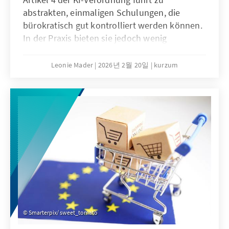
abstrakten, einmaligen Schulungen, die
bürokratisch gut kontrolliert werden können.
In der Praxis bieten sie jedoch wenig
tatsächlichen Mehrwert, es braucht vielmehr
agile, sektorale Lehr- und Lernangebote. Der
Leonie Mader
2026년 2월 20일
kurzum
Passus sollte deshalb mit dem Digitalen
Omnibus modifiziert werden.
Smarterpix/ sweet_tomato