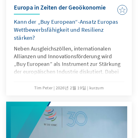
Europa in Zeiten der Geoökonomie
Kann der „Buy European“-Ansatz Europas
Wettbewerbsfähigkeit und Resilienz
stärken?
Neben Ausgleichszöllen, internationalen
Allianzen und Innovationsförderung wird
„Buy European” als Instrument zur Stärkung
der europäischen Industrie diskutiert. Dabei
sollte „Buy European” die Ultima Ratio sein
und nur in eng definierten Bereichen
Tim Peter
2026년 2월 19일
kurzum
angewandt werden. Effektiver wäre eine
Kombination aus gezielten Ausgleichszöllen
bei unfairem Wettbewerb und einer offensiven
Freihandelsagenda.