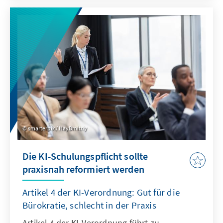
wettbewerbsfähig. So lässt sich unser
Industriestandort sichern und verhindert,
dass Klimaschutz durch den Verlust
wertvoller Wertschöpfung erkauft wird.
smarterpix / HayDmitriy
Die KI-Schulungspflicht sollte
praxisnah reformiert werden
Artikel 4 der KI-Verordnung: Gut für die
Bürokratie, schlecht in der Praxis
Artikel 4 der KI-Verordnung führt zu