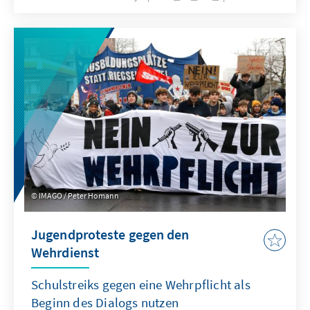
Ministerkonferenz in Doha andauernde
Stillstand aufgelöst werden kann. Die seit
Jahren geforderte grundlegende Reform der
WTO wird auch dieses Mal nicht gelingen. Das
ist zwar keine gute Nachricht für die globale
Handelsordnung, es bedeutet aber nicht, dass
den konstruktiven Kräften innerhalb der
Weltgemeinschaft und insbesondere der EU
die Hände gebunden sind.
IMAGO / Peter Homann
Jugendproteste gegen den
Wehrdienst
Schulstreiks gegen eine Wehrpflicht als
Beginn des Dialogs nutzen