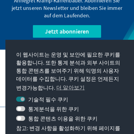
Annegret Kramp-Karrenbauer. Abonnieren Sie
jetzt unseren Newsletter und bleiben Sie immer
auf dem Laufenden.
Jetzt abonnieren
이 웹사이트는 운영 및 보안에 필요한 쿠키를
우리의 과제
활용합니다. 또한 통계 분석과 외부 사이트의
통합 콘텐츠를 보여주기 위해 익명의 사용자
데이터를 수집합니다. 쿠키 설정은 언제든지
연락처
변경가능합니다.
더 알아보기
재단에서 제공하는 제안 더 보기
기술적 필수 쿠키
통계분석을 위한 쿠키
요목
개인 정보 보호
이용 약관
통합 콘텐츠 이용을 위한 쿠키
Erklärung zur Barrierefreiheit
Barriere melden
참고: 변경 사항을 활성화하기 위해 페이지를
사이트 맵