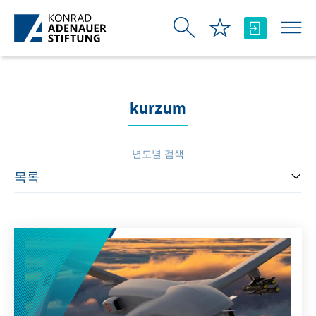
Skip to Main Content
kurzum
년도별 검색