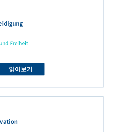
eidigung
und Freiheit
읽어보기
ovation