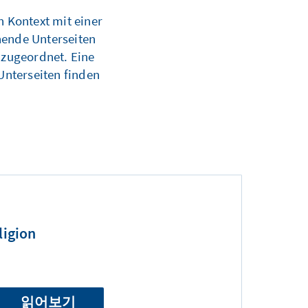
n Kontext mit einer
hende Unterseiten
 zugeordnet. Eine
Unterseiten finden
ligion
읽어보기