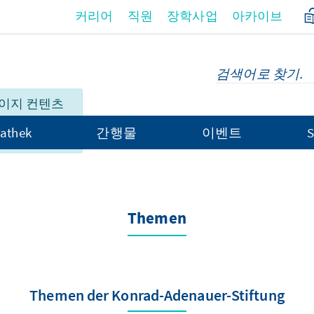
커리어
직원
장학사업
아카이브
이지 컨텐츠
히 제공되고
athek
간행물
이벤트
S
Themen
Themen der Konrad-Adenauer-Stiftung