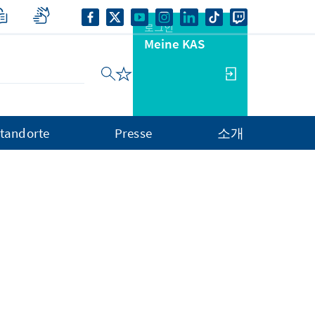
로그인
Meine KAS
tandorte
Presse
소개