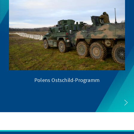
Polens Ostschild-Programm
XI