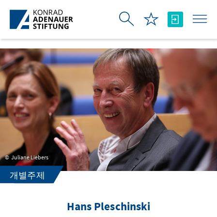
Skip to Main Content
Juliane Liebers
개별주제
Hans Pleschinski