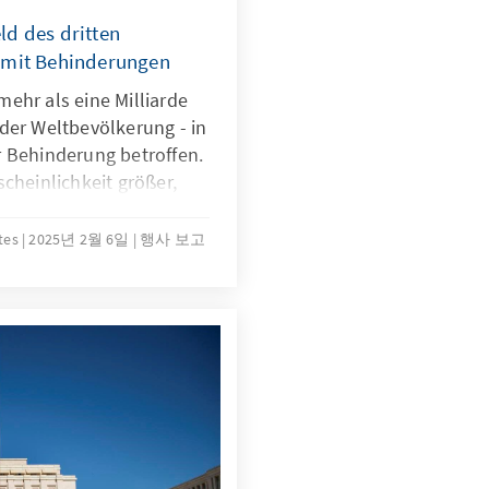
ld des dritten
 mit Behinderungen
ehr als eine Milliarde
der Weltbevölkerung - in
r Behinderung betroffen.
scheinlichkeit größer,
hung ihrer
chte auf Hindernisse
tes
2025년 2월 6일
행사 보고
rungen betreffen die
und kulturellen Rechte,
,
en und soziale
nzureichender
ürgerlichen und
ließlich begrenzter
dernisse bei der
und oder ein