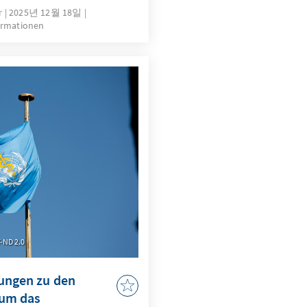
h vorn treten. Welche
r
2025년 12월 18일
ormationen
Gesundheitspolitik,
en verschwinden?
ustart der
tsarchitektur gelingen?
BY-ND 2.0
lungen zu den
 um das