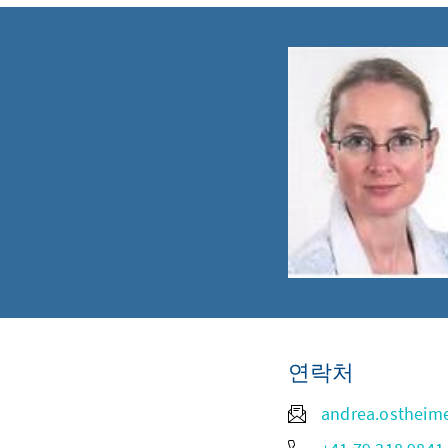
연락처
andrea.ostheim