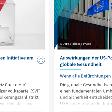
Depositphotos, Imago
en Initiative am
Auswirkungen der US-Pol
globale Gesundheit
Wenn alle Befürchtungen
iz über die 10-
Die globale Gesundheitsarc
izer Volkspartei (SVP)
einen fundamentalen Umbru
völkerungszahl strikt
und Sicherheit entscheide
 werden, dass vor
USA aus zentralen Institut
 erreicht werden
jahrzehntelange Fortschri