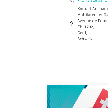
+41 79 318 9841
Konrad-Adenauer-
Multilateraler Di
Avenue de Franc
CH-1202,
Genf,
Schweiz