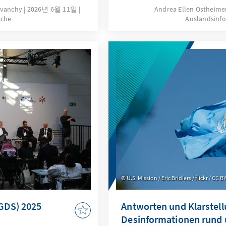
illionen Menschen in
andere Staaten müssen nac
avanchy
2026년 6월 11일
Andrea Ellen Ostheime
sche
Auslandsinf
Bundesamtes für
Zukunft hat die weltweite 
ss bereits im Jahr
wenn gewohnte Sicherheit
le überschritten
Könnte gerade jetzt ein Ne
ionen Schwelle im
internationalen Gesundhei
g der
 EU im Jahr 2002 ist
 rund 1,7 Millionen
uführen vor allem
e Zuwanderung. Diese
tiative bremsen.
U.S. Mission / Eric Bridiers / flickr / CC 
(GDS) 2025
Antworten und Klarstel
Desinformationen rund