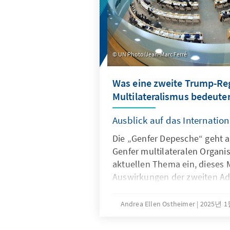
UN Photo/Jean-Marc Ferré
Was eine zweite Trump-Reg
Multilateralismus bedeute
Ausblick auf das Internation
Die „Genfer Depesche“ geht a
Genfer multilateralen Organi
aktuellen Thema ein, dieses 
Auswirkungen der zweiten Ad
Präsident Trump auf die Orga
Internationalen Genfs.
Andrea Ellen Ostheimer
2025년 1