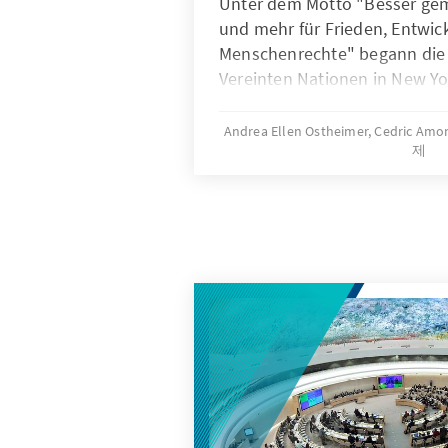
Unter dem Motto "Besser ge
und mehr für Frieden, Entwic
Menschenrechte" begann die 
Vereinten Nationen in New Y
2025. Anlässlich des 80. Jubi
Nationen am 22. September 2
Andrea Ellen Ostheimer, Cedric Amo
제
Multilaterale Dialog Genf de
Stiftung einen Kurzüberblick ü
in Genf ansässigen UN-Organ
Errungenschaften beleuchtet