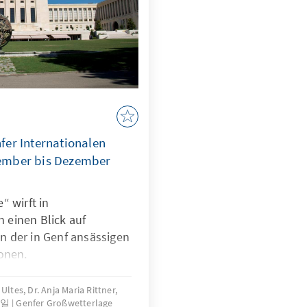
u Information und
inaus leben 80% der
en im Globalen Süden,
e uneingeschränkte
ffentlichen Leben für
fer Internationalen
ember bis Dezember
“ wirft in
 einen Blick auf
 der in Genf ansässigen
onen.
ltes, Dr. Anja Maria Rittner,
3일
Genfer Großwetterlage