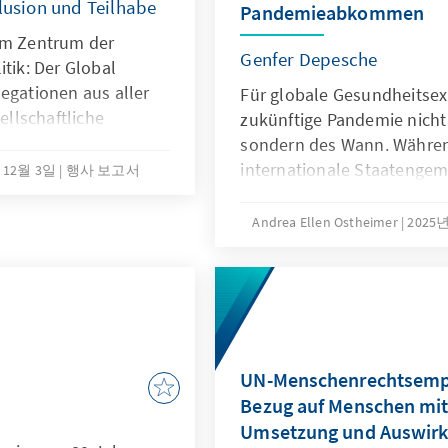
klusion und Teilhabe
Pandemieabkommen
um Zentrum der
Genfer Depesche
itik: Der Global
egationen aus aller
Für globale Gesundheitsexp
llschaftliche
zukünftige Pandemie nicht
ortung und die
sondern des Wann. Währen
schen mit
internationale Staatengeme
 12월 3일
행사 보고서
n.
eines Annex des bereits im
verabschiedeten Pandem
Andrea Ellen Ostheimer
2025
aushandelt, nehmen nicht 
Desinformationen zur WH
Pandemieabkommen im Netz
Genfer Depesche bietet A
Klarstellungen zu den De
das Pandemieabkommen.
UN-Menschenrechtsemp
Bezug auf Menschen mi
Umsetzung und Auswir