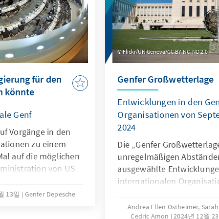
eingeschränkter Zugang z
Kommunikation. Darüber h
Menschen mit Behinderung
wo der Zugang zum und di
Flickr/UN Geneva/CC BY-NC-ND 2.0
Teilhabe am sozialen und ö
sie noch schwieriger ist.
ierung für den
Genfer Großwetterlage
n könnte
Entwicklungen in den Gen
ale Genf
Organisationen von Sept
2024
uf Vorgänge in den
sationen zu einem
Die „Genfer Großwetterlage
Mal auf die möglichen
unregelmäßigen Abständen
ministration von US
ausgewählte Entwicklungen
nisationen des
internationalen Organisati
월 13일
Genfer Depesche
Andrea Ellen Ostheimer, Sarah U
Cedric Amon
2024년 12월 2