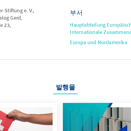
Stiftung e. V.,
부서
alog Genf,
Hauptabteilung Europäisc
e 23,
Internationale Zusammena
Europa und Nordamerika
발행물