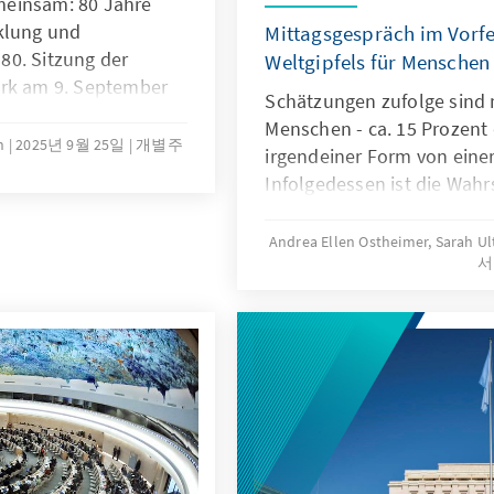
meinsam: 80 Jahre
klung und
Mittagsgespräch im Vorfe
80. Sitzung der
Weltgipfels für Menschen
ork am 9. September
Schätzungen zufolge sind m
läums der Vereinten
Menschen - ca. 15 Prozent 
025 hat der
n
2025년 9월 25일
개별주
irgendeiner Form von eine
r Konrad-Adenauer-
Infolgedessen ist die Wahr
ber die Arbeit einiger
dass sie bei der Verwirklic
isationen und deren
grundlegenden Menschenre
Andrea Ellen Ostheimer, Sarah Ul
.
서
stoßen. Diese Herausforde
sozialen, wirtschaftlichen 
wie den Zugang zu Bildung
Beschäftigungsmöglichkeit
Eingliederung aufgrund u
Zugangswege, sowie die b
politischen Rechte, einsch
politischer Vertretung, Hin
Ausübung des Wahlrechts 