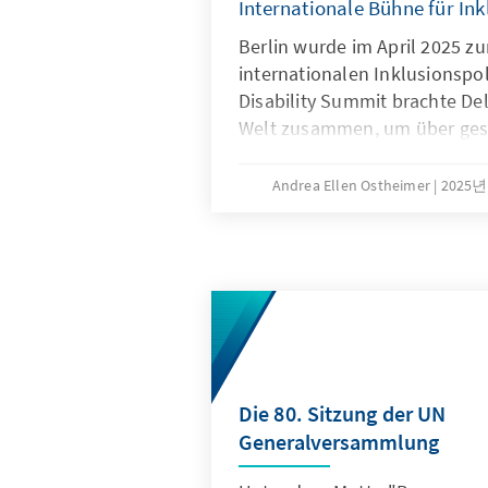
Internationale Bühne für In
Berlin wurde im April 2025 z
internationalen Inklusionspol
Disability Summit brachte Del
Welt zusammen, um über gese
Teilhabe, politische Verantw
Stärkung der Rechte von Men
Andrea Ellen Ostheimer
2025년
Behinderungen zu diskutiere
Die 80. Sitzung der UN
Generalversammlung