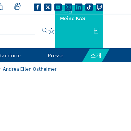
로그인
Meine KAS
tandorte
Presse
소개
Andrea Ellen Ostheimer